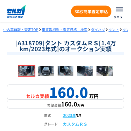
30秒簡単査定申込
メニュー
中古車買取・査定TOP
車買取相場・査定価格 検索
ダイハツ
タント
タン
[A318709]タント カスタムＲＳ[1.4万
km/2023年式]のオークション実績
❮
❯
1
/
18
160.0
セルカ実績
万円
160.0
希望金額
万円
2023
3
年式
年
月
カスタムＲＳ
グレード