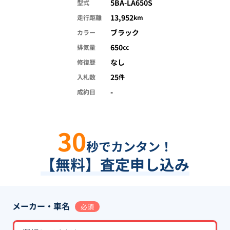
5BA-LA650S
型式
13,952
走行距離
km
ブラック
カラー
650
排気量
cc
なし
修復歴
25
入札数
件
-
成約日
30
秒でカンタン！
【無料】査定申し込み
メーカー・車名
必須