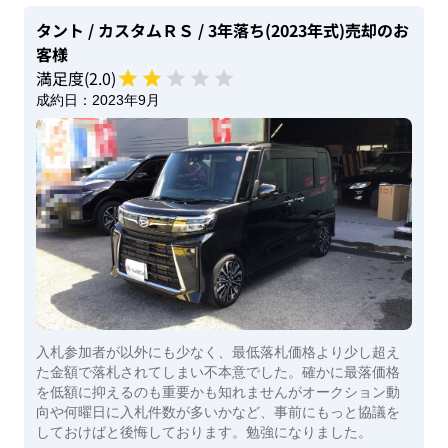
タント
/ カスタムＲＳ
/ 3年落ち(2023年式)
売却のお
客様
満足度(
2
.0)
成約日：
2023年9月
入札参加者が以外にも少なく、最低落札価格より少し超え
た金額で落札されてしまい不本意でした。確かに最落価格
を低額に抑えるのも重要かも知れませんがオークション動
向や何曜日に入札件数が多いかなど、事前にもっと協議を
しておけばと後悔しております。勉強になりました。