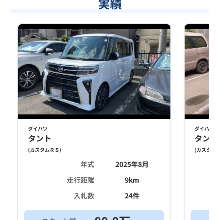
実績
ダイハツ
ダイハツ
タント
タント
(
カスタムＲＳ
)
(
カスタム
年式
2025年8月
走行距離
9
km
入札数
24
件