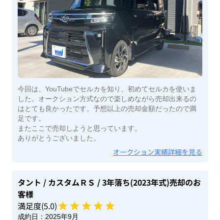
今回は、YouTubeでセルカを知り、初めてセルカを使いま
した。オークション方式なので楽しめながら売却出来るの
はとても良かったです。予想以上の売却金額だったので満
足です。
またここで売却しようと思っています。
ありがとうございました。
オークション実績詳細を見る
タント
/ カスタムＲＳ
/ 3年落ち(2023年式)
売却のお
客様
満足度(
5
.0)
成約日：
2025年9月