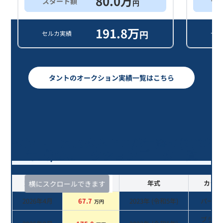
80.0
万
スタート額
他
円
191.8
万
円
セルカ実績
セル
タントのオークション実績一覧はこちら
タント カスタムＲＳ/3年落ち(2023
年式)のオークションデータ一覧
査定時期
セルカ実績
年式
カラー
横にスクロールできます
2026年4月
67.7
2023
年 (
令和5年
)
パール
万円
ブラッ