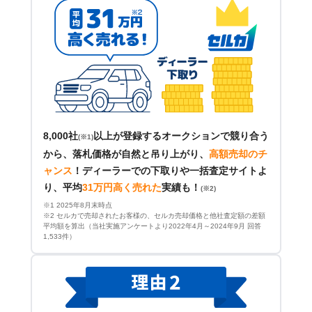
8,000社
以上が登録するオークションで競り合う
(※1)
から、落札価格が自然と吊り上がり、
高額売却のチ
ャンス
！
ディーラーでの下取りや一括査定サイトよ
り、平均
31万円高く売れた
実績も！
(※2)
※1 2025年8月末時点
※2 セルカで売却されたお客様の、セルカ売却価格と他社査定額の差額
平均額を算出（当社実施アンケートより2022年4月～2024年9月 回答
1,533件）