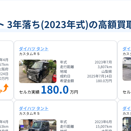
ト 3年落ち(2023年式)の高額買
ダイハツ タント
ダイ
カスタムＲＳ
カス
3年4月
年式
2023年7月
57
km
走行距離
3,807
km
大阪府
地域
山梨県
月24日
成約日
2025年7月14日
0
万円
希望金額
180.0
万円
180.0
P
セルカ実績
万円
セル
ダイハツ タント
ダイ
カスタムＲＳ
カス
3年4月
年式
2023年6月
53
km
走行距離
15,007
km
奈良県
地域
大阪府