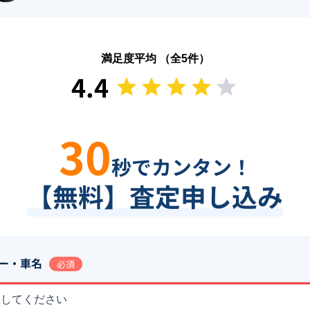
満足度平均 （全
5
件）
4.4
30
秒でカンタン！
【無料】査定申し込み
ー・車名
必須
択してください