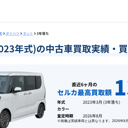
索
ダイハツ
タント
3年落ち
2023年式)の中古車買取実績
1
直近6ヶ月の
セルカ最高買取額
年式
2023年3月
(
3年落ち
)
カラー
査定時期
2026年8月
※画像は実績車両とは異なります。
2026年8