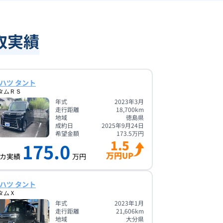
取実績
ハツ タント
タムＲＳ
年式
2023年3月
走行距離
18,700
km
地域
徳島県
成約日
2025年9月24日
希望金額
173.5
万円
1.5
175.0
万円UP
カ実績
万円
ハツ タント
タムＸ
年式
2023年1月
走行距離
21,606
km
地域
大分県