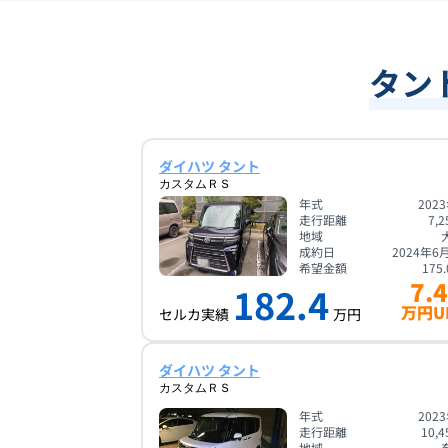
タン
ダイハツ タント
カスタムＲＳ
年式
202
走行距離
7,2
地域
成約日
2024年6
希望金額
175.
7.4
182.4
万円U
セルカ実績
万円
ダイハツ タント
カスタムＲＳ
年式
202
走行距離
10,4
地域