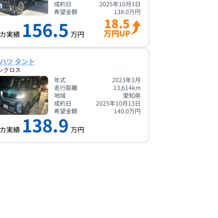
成約日
2025年10月3日
希望金額
138.0
万円
18.5
156.5
万円UP
カ実績
万円
ハツ タント
ンクロス
年式
2023年3月
走行距離
13,614
km
地域
愛知県
成約日
2025年10月13日
希望金額
140.0
万円
138.9
カ実績
万円