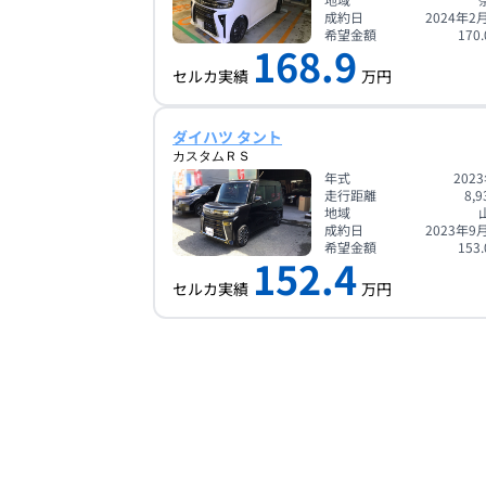
成約日
2024年2
希望金額
170.
168.9
セルカ実績
万円
ダイハツ タント
カスタムＲＳ
年式
202
走行距離
8,9
地域
成約日
2023年9
希望金額
153.
152.4
セルカ実績
万円