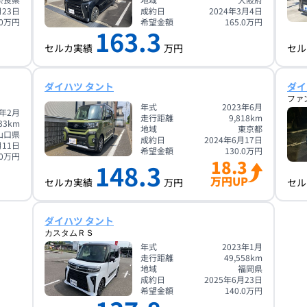
月23日
成約日
2024年3月4日
0
万円
希望金額
165.0
万円
163.3
セルカ実績
万円
セル
ダイハツ タント
ダイ
ファ
年式
2023年6月
3年2月
走行距離
9,818
km
33
km
地域
東京都
山口県
成約日
2024年6月17日
月11日
希望金額
130.0
万円
0
万円
18.3
148.3
万円UP
セルカ実績
万円
セル
ダイハツ タント
カスタムＲＳ
年式
2023年1月
走行距離
49,558
km
地域
福岡県
成約日
2025年6月23日
希望金額
140.0
万円