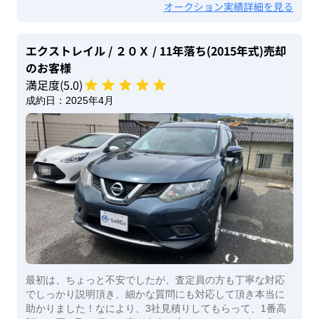
オークション実績詳細を見る
エクストレイル
/ ２０Ｘ
/ 11年落ち(2015年式)
売却
のお客様
満足度(
5
.0)
成約日：
2025年4月
最初は、ちょっと不安でしたが、査定員の方も丁寧な対応
でしっかり説明頂き、細かな質問にも対応して頂き本当に
助かりました！なにより、3社見積りしてもらって、1番高