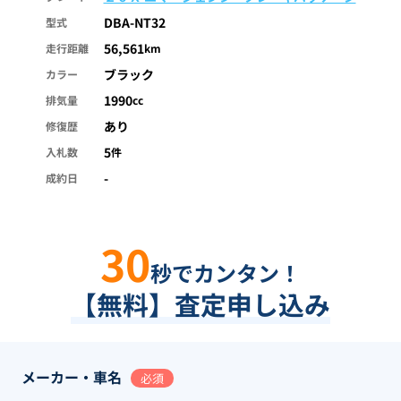
DBA-NT32
型式
56,561
走行距離
km
ブラック
カラー
1990
排気量
cc
あり
修復歴
5
入札数
件
-
成約日
30
秒でカンタン！
【無料】査定申し込み
メーカー・車名
必須