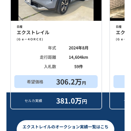
日産
日産
エクストレイル
エクス
(
Ｇ ｅ－４ＯＲＣＥ
)
(
Ｇ ｅ－４
年式
2024年8月
走行距離
14,604
km
入札数
59
件
306.2
万
希望価格
買
円
381.0
万
円
セルカ実績
セル
エクストレイルのオークション実績一覧はこち