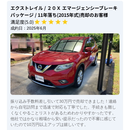
エクストレイル
/ ２０Ｘ エマージェンシーブレーキ
パッケージ
/ 11年落ち(2015年式)
売却のお客様
満足度(
5
.0)
成約日：
2025年6月
振り込み手数料差し引いて30万円で売却できました！連絡
から自宅訪問まで迅速で対応も丁寧でした。手続きも難し
くなくやることリストがあるためわかりやすかったです。
他社ではかなり相場から安い提示だったので不審に感じて
いたので10万円以上アップは嬉しいです。