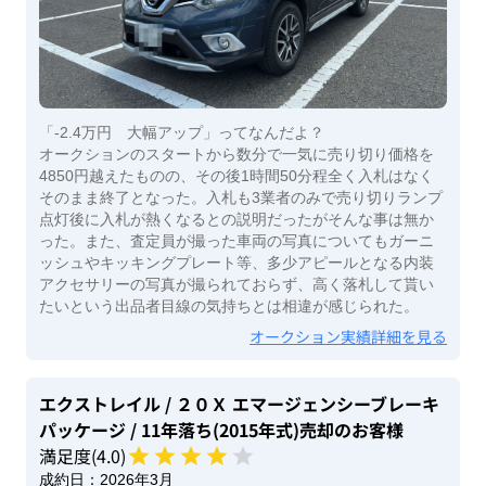
「-2.4万円 大幅アップ」ってなんだよ？
オークションのスタートから数分で一気に売り切り価格を
4850円越えたものの、その後1時間50分程全く入札はなく
そのまま終了となった。入札も3業者のみで売り切りランプ
点灯後に入札が熱くなるとの説明だったがそんな事は無か
った。また、査定員が撮った車両の写真についてもガーニ
ッシュやキッキングプレート等、多少アピールとなる内装
アクセサリーの写真が撮られておらず、高く落札して貰い
たいという出品者目線の気持ちとは相違が感じられた。
オークション実績詳細を見る
エクストレイル
/ ２０Ｘ エマージェンシーブレーキ
パッケージ
/ 11年落ち(2015年式)
売却のお客様
満足度(
4
.0)
成約日：
2026年3月