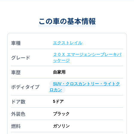
この車の基本情報
車種
エクストレイル
２０Ｘ エマージェンシーブレーキパ
グレード
ッケージ
車歴
自家用
SUV・クロスカントリー・ライトク
ボディタイプ
ロカン
ドア数
5
ドア
外装色
ブラック
燃料
ガソリン