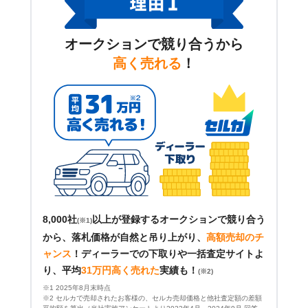
オークションで競り合うから
高く売れる
！
8,000社
以上が登録するオークションで競り合う
(※1)
から、落札価格が自然と吊り上がり、
高額売却のチ
ャンス
！
ディーラーでの下取りや一括査定サイトよ
り、平均
31万円高く売れた
実績も！
(※2)
※1 2025年8月末時点
※2 セルカで売却されたお客様の、セルカ売却価格と他社査定額の差額