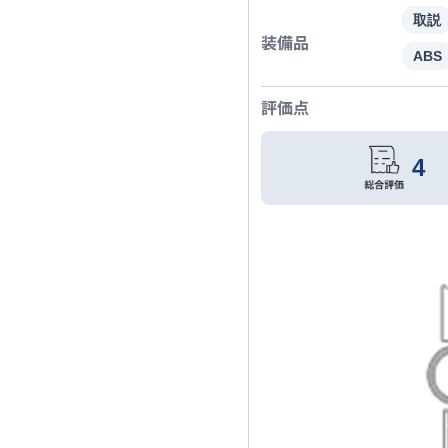
取説
装備品
ABS
評価点
4