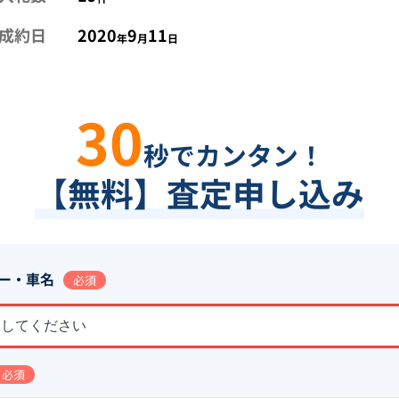
成約日
2020
9
11
年
月
日
30
秒でカンタン！
【無料】査定申し込み
ー・車名
必須
択してください
必須