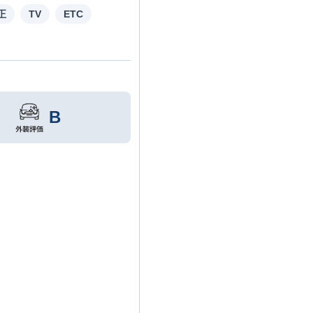
正
TV
ETC
B