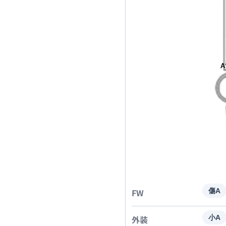
FW
傷A
外装
小A