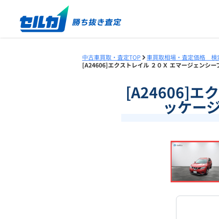
中古車買取・査定TOP
車買取相場・査定価格 検
[A24606]エクストレイル ２０Ｘ エマージェンシー
[A24606
ッケージ
❮