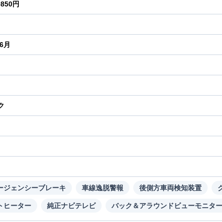
0850円
年6月
ク
り
ージェンシーブレーキ
車線逸脱警報
後側方車両検知装置
トヒーター
純正ナビテレビ
バック＆アラウンドビューモニタ