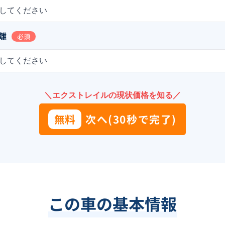
してください
離
必須
してください
＼エクストレイルの現状価格を知る／
無料
次へ(30秒で完了)
この車の基本情報