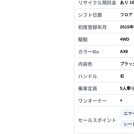
リサイクル預託金
あり 1
シフト位置
フロア
初度登録年月
2015
駆動
4WD
カラーNo
AX6
内装色
ブラッ
ハンドル
右
乗車定員
5
人乗
ワンオーナー
×
エマ
セールスポイント
シー