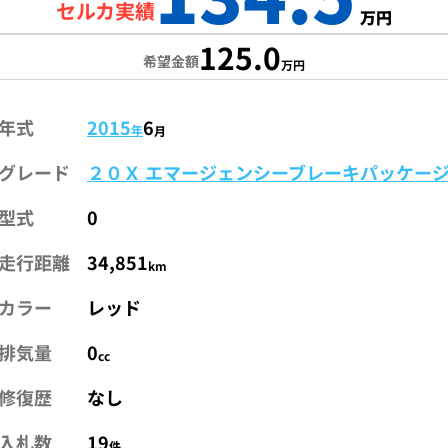
セルカ実績
万円
125.0
希望金額
万円
年式
2015
6
年
月
グレード
２０Ｘ エマージェンシーブレーキパッケー
型式
0
走行距離
34,851
km
カラー
レッド
排気量
0
cc
修復歴
なし
入札数
19
件