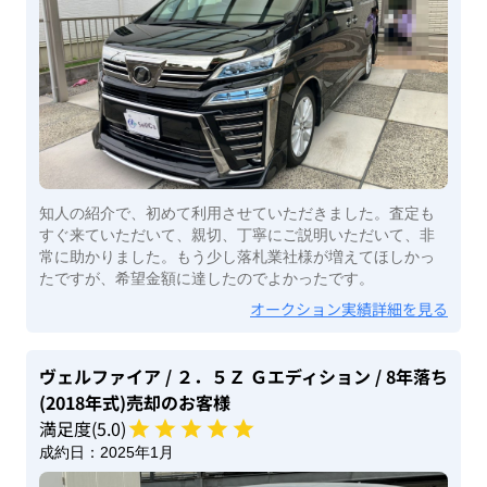
知人の紹介で、初めて利用させていただきました。査定も
すぐ来ていただいて、親切、丁寧にご説明いただいて、非
常に助かりました。もう少し落札業社様が増えてほしかっ
たですが、希望金額に達したのでよかったです。
オークション実績詳細を見る
ヴェルファイア
/ ２．５Ｚ Ｇエディション
/ 8年落ち
(2018年式)
売却のお客様
満足度(
5
.0)
成約日：
2025年1月