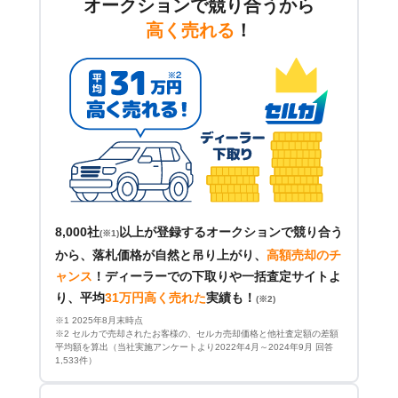
オークションで競り合うから
高く売れる
！
8,000社
以上が登録するオークションで競り合う
(※1)
から、落札価格が自然と吊り上がり、
高額売却のチ
ャンス
！
ディーラーでの下取りや一括査定サイトよ
り、平均
31万円高く売れた
実績も！
(※2)
※1 2025年8月末時点
※2 セルカで売却されたお客様の、セルカ売却価格と他社査定額の差額
平均額を算出（当社実施アンケートより2022年4月～2024年9月 回答
1,533件）