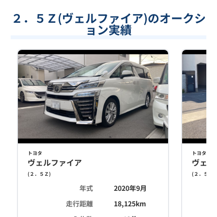
２．５Ｚ(ヴェルファイア)のオークシ
ョン実績
トヨタ
トヨタ
ヴェルファイア
ヴェル
(
２．５Ｚ
)
(
２．５Ｚ
)
年式
2020年9月
走行距離
18,125
km