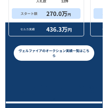
入札数
12
件
270.0
万
スタート額
ス
円
436.3
万
円
セルカ実績
セル
ヴェルファイアのオークション実績一覧はこち
ら
ヴェルファイア ２．５Ｚ/8年落ち
(2018年式)のオークションデータ一
覧