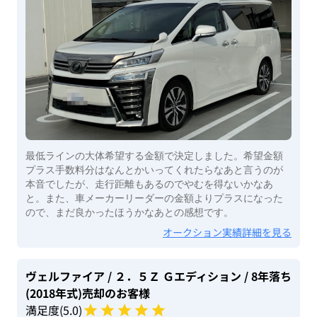
最低ラインの大体希望する金額で決定しました。希望金額
プラス手数料分はなんとかいってくれたらなあと言うのが
本音でしたが、走行距離もあるのでやむを得ないかなあ
と。また、車メーカーリーダーの金額よりプラスになった
ので、まだ良かったほうかなあとの感想です。
オークション実績詳細を見る
ヴェルファイア
/ ２．５Ｚ Ｇエディション
/ 8年落ち
(2018年式)
売却のお客様
満足度(
5
.0)