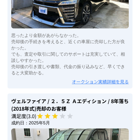
思ったより金額があがらなかった。
売却後の手続きを考えると、近くの車屋に売却した方が良
かった。
でも、査定や取引に関してのサポートは充実していて、相
談しやすかった。
売却後の引き渡しや書類、代金の振り込みなど、早くでき
ると大変助かる。
オークション実績詳細を見る
ヴェルファイア
/ ２．５Ｚ Ａエディション
/ 8年落ち
(2018年式)
売却のお客様
満足度(
3
.0)
成約日：
2025年5月