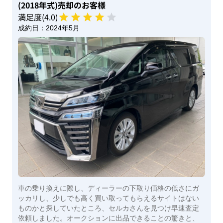
(2018年式)
売却のお客様
満足度(
4
.0)
成約日：
2024年5月
車の乗り換えに際し、ディーラーの下取り価格の低さにガ
ッカリし、少しでも高く買い取ってもらえるサイトはない
ものかと探していたところ、セルカさんを見つけ早速査定
依頼しました。オークションに出品できることの驚きと、