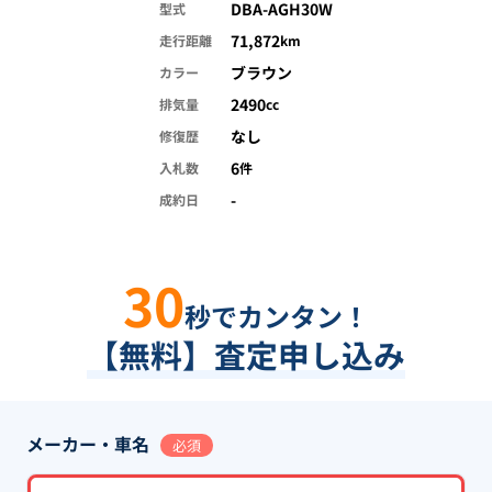
DBA-AGH30W
型式
71,872
走行距離
km
ブラウン
カラー
2490
排気量
cc
なし
修復歴
6
入札数
件
-
成約日
30
秒でカンタン！
【無料】査定申し込み
メーカー・車名
必須