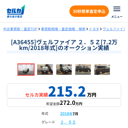
30秒簡単査定申込
メニュー
中古車買取・査定TOP
車買取相場・査定価格 検索
トヨタ
ヴェルファイア
[A36455]ヴェルファイア ２．５Ｚ[7.2万
km/2018年式]のオークション実績
❮
❯
1
/
14
215.2
セルカ実績
万円
272.0
希望金額
万円
2018
7
年式
年
月
２．５Ｚ
グレード