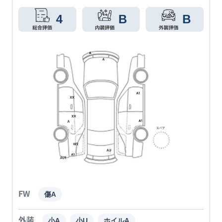
4
B
B
FW
傷A
外装
小A
小U
ホイルA