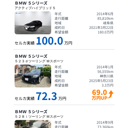
ＢＭＷ
５シリーズ
アクティブハイブリッド５
年式
2014年6月
走行距離
85,810
km
地域
岐阜県
成約日
2021年3月22日
希望金額
180.0
万円
100.0
セルカ実績
万円
ＢＭＷ
５シリーズ
５２３ｄツーリング Ｍスポーツ
年式
2014年1月
走行距離
56,555
km
地域
神奈川県
成約日
2025年5月23日
希望金額
3.3
万円
69.0
72.3
万円UP
セルカ実績
万円
ＢＭＷ
５シリーズ
５２８ｉツーリング Ｍスポーツ
年式
2014年9月
走行距離
73,360
km