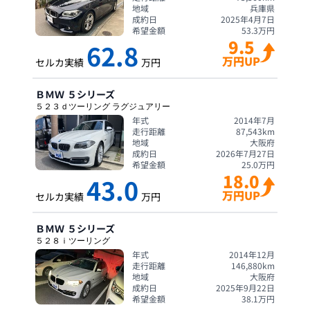
地域
兵庫県
成約日
2025年4月7日
希望金額
53.3
万円
9.5
62.8
万円UP
セルカ実績
万円
ＢＭＷ
５シリーズ
５２３ｄツーリング ラグジュアリー
年式
2014年7月
走行距離
87,543
km
地域
大阪府
成約日
2026年7月27日
希望金額
25.0
万円
18.0
43.0
万円UP
セルカ実績
万円
ＢＭＷ
５シリーズ
５２８ｉツーリング
年式
2014年12月
走行距離
146,880
km
地域
大阪府
成約日
2025年9月22日
希望金額
38.1
万円