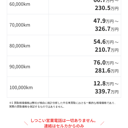
万円 〜
60,000km
230.5
万円
47.9
万円 〜
70,000km
326.7
万円
54.6
万円 〜
80,000km
210.7
万円
76.0
万円 〜
90,000km
281.6
万円
12.8
万円 〜
100,000km
339.7
万円
※1 買取相場価格は弊社が独自に統計分析した中古車買取における一般的な相場価格であり、
実際の買取価格を保証するものではありません。
しつこい営業電話は一切ありません。
＼
／
連絡はセルカからのみ