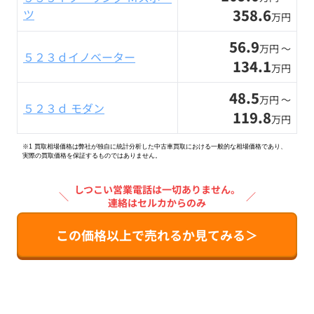
358.6
ツ
万円
56.9
万円 〜
５２３ｄイノベーター
134.1
万円
48.5
万円 〜
５２３ｄ モダン
119.8
万円
※1 買取相場価格は弊社が独自に統計分析した中古車買取における一般的な相場価格であり、
実際の買取価格を保証するものではありません。
しつこい営業電話は一切ありません。
＼
／
連絡はセルカからのみ
この価格以上で売れるか見てみる＞