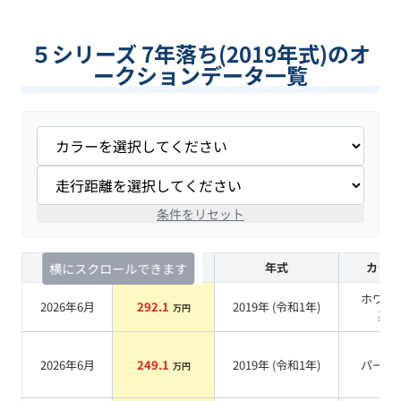
５シリーズ 7年落ち(2019年式)のオ
ークションデータ一覧
条件をリセット
査定時期
セルカ実績
年式
カラー
横にスクロールできます
ホワイ
2026年6月
292.1
2019
年 (
令和1年
)
万円
系
2026年6月
249.1
2019
年 (
令和1年
)
パール
万円