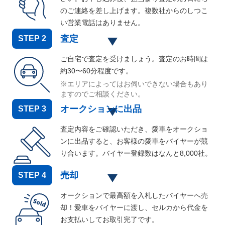
のご連絡を差し上げます。複数社からのしつこ
い営業電話はありません。
査定
STEP
2
ご自宅で査定を受けましょう。査定のお時間は
約30〜60分程度です。
※エリアによってはお伺いできない場合もあり
ますのでご相談ください。
オークションに出品
STEP
3
査定内容をご確認いただき、愛車をオークショ
ンに出品すると、お客様の愛車をバイヤーが競
り合います。バイヤー登録数はなんと
8,000
社。
売却
STEP
4
オークションで最高額を入札したバイヤーへ売
却！愛車をバイヤーに渡し、セルカから代金を
お支払いしてお取引完了です。