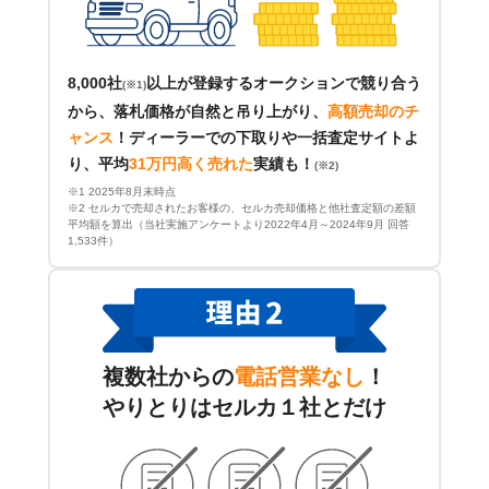
8,000社
以上が登録するオークションで競り合う
(※1)
から、落札価格が自然と吊り上がり、
高額売却のチ
ャンス
！
ディーラーでの下取りや一括査定サイトよ
り、平均
31万円高く売れた
実績も！
(※2)
※1 2025年8月末時点
※2 セルカで売却されたお客様の、セルカ売却価格と他社査定額の差額
平均額を算出（当社実施アンケートより2022年4月～2024年9月 回答
1,533件）
複数社からの
電話営業なし
！
やりとりはセルカ１社とだけ