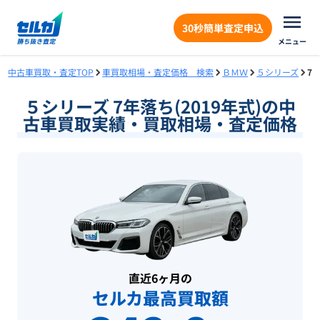
30秒簡単査定申込
メニュー
中古車買取・査定TOP
車買取相場・査定価格 検索
ＢＭＷ
５シリーズ
7
５シリーズ 7年落ち(2019年式)の中
古車買取実績・買取相場・査定価格
直近6ヶ月の
セルカ最高買取額