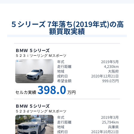
５シリーズ 7年落ち(2019年式)の高
額買取実績
ＢＭＷ
５シリーズ
５２３ｉツーリング Ｍスポーツ
年式
2019年5月
走行距離
4,230
km
地域
大阪府
成約日
2020年12月21日
希望金額
999.0
万円
398.0
セルカ実績
万円
ＢＭＷ
５シリーズ
５２３ｄツーリング Ｍスポーツ
年式
2019年3月
走行距離
25,794
km
地域
兵庫県
成約日
2022年10月21日