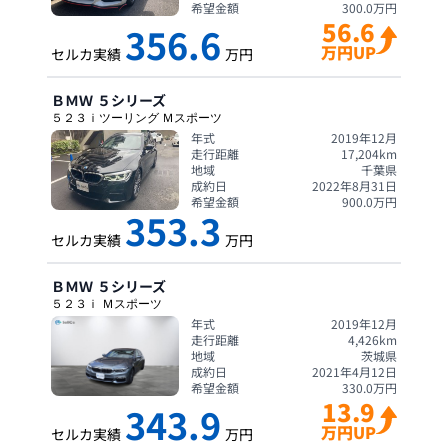
希望金額
300.0
万円
56.6
356.6
万円UP
セルカ実績
万円
ＢＭＷ
５シリーズ
５２３ｉツーリング Ｍスポーツ
年式
2019年12月
走行距離
17,204
km
地域
千葉県
成約日
2022年8月31日
希望金額
900.0
万円
353.3
セルカ実績
万円
ＢＭＷ
５シリーズ
５２３ｉ Ｍスポーツ
年式
2019年12月
走行距離
4,426
km
地域
茨城県
成約日
2021年4月12日
希望金額
330.0
万円
13.9
343.9
万円UP
セルカ実績
万円