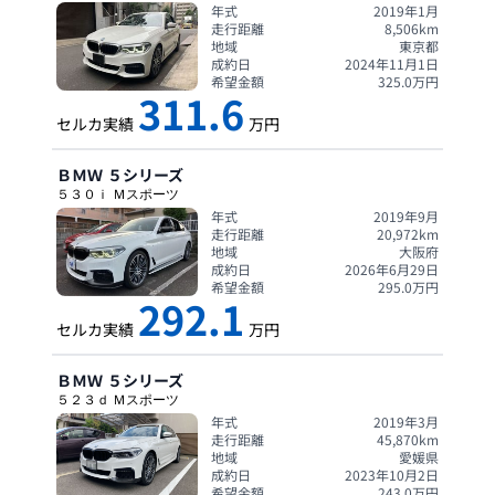
年式
2019年1月
走行距離
8,506
km
地域
東京都
成約日
2024年11月1日
希望金額
325.0
万円
311.6
セルカ実績
万円
ＢＭＷ
５シリーズ
５３０ｉ Ｍスポーツ
年式
2019年9月
走行距離
20,972
km
地域
大阪府
成約日
2026年6月29日
希望金額
295.0
万円
292.1
セルカ実績
万円
ＢＭＷ
５シリーズ
５２３ｄ Ｍスポーツ
年式
2019年3月
走行距離
45,870
km
地域
愛媛県
成約日
2023年10月2日
希望金額
243.0
万円