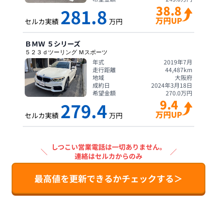
38.8
281.8
万円UP
セルカ実績
万円
ＢＭＷ
５シリーズ
５２３ｄツーリング Ｍスポーツ
年式
2019年7月
走行距離
44,487
km
地域
大阪府
成約日
2024年3月18日
希望金額
270.0
万円
9.4
279.4
万円UP
セルカ実績
万円
しつこい営業電話は一切ありません。
＼
／
連絡はセルカからのみ
最高値を更新できるかチェックする＞