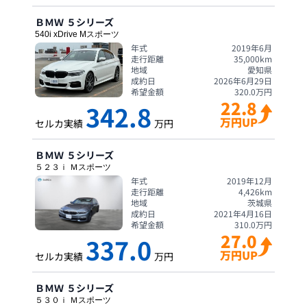
ＢＭＷ
５シリーズ
540i xDrive Mスポーツ
年式
2019年6月
走行距離
35,000
km
地域
愛知県
成約日
2026年6月29日
希望金額
320.0
万円
22.8
342.8
万円UP
セルカ実績
万円
ＢＭＷ
５シリーズ
５２３ｉ Ｍスポーツ
年式
2019年12月
走行距離
4,426
km
地域
茨城県
成約日
2021年4月16日
希望金額
310.0
万円
27.0
337.0
万円UP
セルカ実績
万円
ＢＭＷ
５シリーズ
５３０ｉ Ｍスポーツ