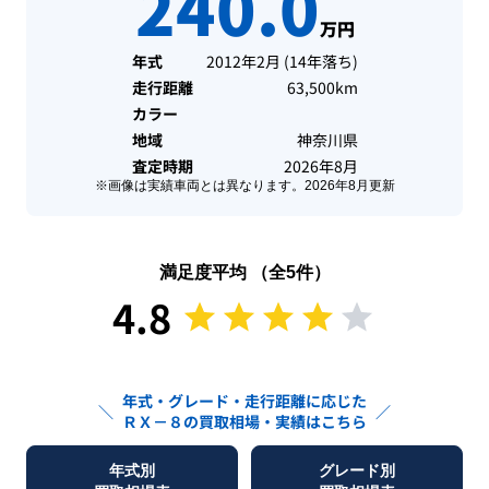
240.0
万円
年式
2012年2月
(
14年落ち
)
走行距離
63,500km
カラー
地域
神奈川県
査定時期
2026年8月
※画像は実績車両とは異なります。
2026年8月
更新
満足度平均 （全
5
件）
4.8
年式・グレード・走行距離に応じた
＼
／
ＲＸ－８
の買取相場・実績はこちら
年式別
グレード別