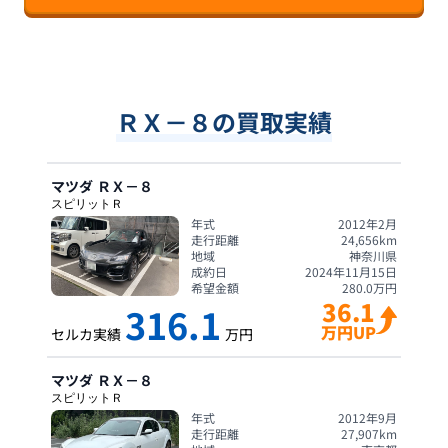
ＲＸ－８の買取実績
マツダ
ＲＸ－８
スピリットＲ
年式
2012年2月
走行距離
24,656
km
地域
神奈川県
成約日
2024年11月15日
希望金額
280.0
万円
36.1
316.1
万円UP
セルカ実績
万円
マツダ
ＲＸ－８
スピリットＲ
年式
2012年9月
走行距離
27,907
km