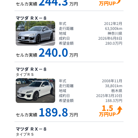
244.3
万円UP
セルカ実績
万円
マツダ
ＲＸ－８
年式
2012年2月
走行距離
63,500
km
地域
神奈川県
成約日
2026年6月8日
希望金額
280.0
万円
240.0
セルカ実績
万円
マツダ
ＲＸ－８
タイプＲＳ
年式
2008年11月
走行距離
38,801
km
地域
栃木県
成約日
2025年3月10日
希望金額
188.3
万円
1.5
189.8
万円UP
セルカ実績
万円
マツダ
ＲＸ－８
タイプＲＳ