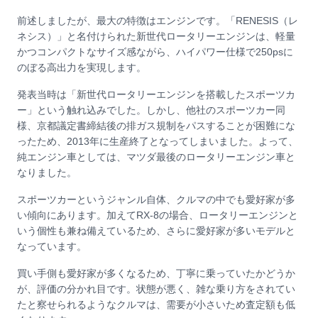
前述しましたが、最大の特徴はエンジンです。「RENESIS（レ
ネシス）」と名付けられた新世代ロータリーエンジンは、軽量
かつコンパクトなサイズ感ながら、ハイパワー仕様で250psに
のぼる高出力を実現します。
発表当時は「新世代ロータリーエンジンを搭載したスポーツカ
ー」という触れ込みでした。しかし、他社のスポーツカー同
様、京都議定書締結後の排ガス規制をパスすることが困難にな
ったため、2013年に生産終了となってしまいました。よって、
純エンジン車としては、マツダ最後のロータリーエンジン車と
なりました。
スポーツカーというジャンル自体、クルマの中でも愛好家が多
い傾向にあります。加えてRX-8の場合、ロータリーエンジンと
いう個性も兼ね備えているため、さらに愛好家が多いモデルと
なっています。
買い手側も愛好家が多くなるため、丁寧に乗っていたかどうか
が、評価の分かれ目です。状態が悪く、雑な乗り方をされてい
たと察せられるようなクルマは、需要が小さいため査定額も低