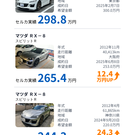
地域
東京都
成約日
2025年2月7日
希望金額
300.0
万円
298.8
セルカ実績
万円
マツダ
ＲＸ－８
スピリットＲ
年式
2012年11月
走行距離
40,413
km
地域
大阪府
成約日
2025年6月8日
希望金額
253.0
万円
12.4
265.4
万円UP
セルカ実績
万円
マツダ
ＲＸ－８
スピリットＲ
年式
2012年4月
走行距離
61,865
km
地域
神奈川県
成約日
2024年9月20日
希望金額
220.0
万円
24.3