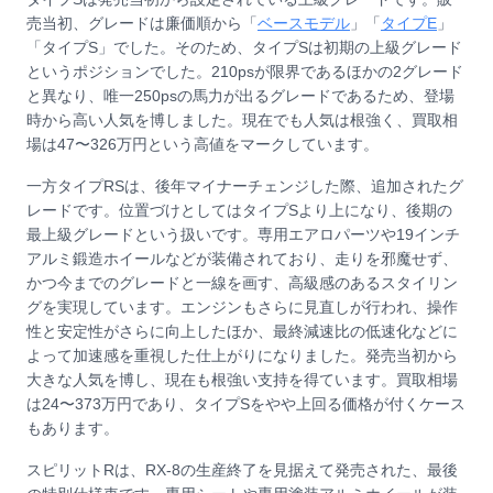
売当初、グレードは廉価順から「
ベースモデル
」「
タイプE
」
「タイプS」でした。そのため、タイプSは初期の上級グレード
というポジションでした。210psが限界であるほかの2グレード
と異なり、唯一250psの馬力が出るグレードであるため、登場
時から高い人気を博しました。現在でも人気は根強く、買取相
場は47〜326万円という高値をマークしています。
一方タイプRSは、後年マイナーチェンジした際、追加されたグ
レードです。位置づけとしてはタイプSより上になり、後期の
最上級グレードという扱いです。専用エアロパーツや19インチ
アルミ鍛造ホイールなどが装備されており、走りを邪魔せず、
かつ今までのグレードと一線を画す、高級感のあるスタイリン
グを実現しています。エンジンもさらに見直しが行われ、操作
性と安定性がさらに向上したほか、最終減速比の低速化などに
よって加速感を重視した仕上がりになりました。発売当初から
大きな人気を博し、現在も根強い支持を得ています。買取相場
は24〜373万円であり、タイプSをやや上回る価格が付くケース
もあります。
スピリットRは、RX-8の生産終了を見据えて発売された、最後