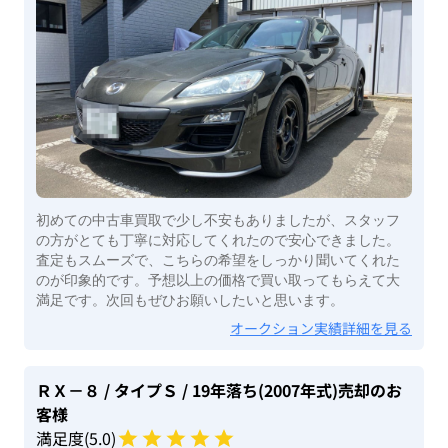
初めての中古車買取で少し不安もありましたが、スタッフ
の方がとても丁寧に対応してくれたので安心できました。
査定もスムーズで、こちらの希望をしっかり聞いてくれた
のが印象的です。予想以上の価格で買い取ってもらえて大
満足です。次回もぜひお願いしたいと思います。
オークション実績詳細を見る
ＲＸ－８
/ タイプＳ
/ 19年落ち(2007年式)
売却のお
客様
満足度(
5
.0)