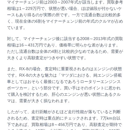
マイナーチェンジ前は2003～2007年式が該当します。買取参考
相場は1～229万円で、状態が悪い場合、ほぼ値段が付かないケ
ースもあり得るのが実際の所です。一方で流通台数は比較的多
く、現在全体の6割をマイナーチェンジ前の年式のクルマが占め
ています。
対して、マイナーチェンジ後に該当する2008～2013年式の買取
相場は16～431万円であり、価格帯に明らかな差があります。
ただし流通台数は全体の4割と比較的少なめであるため、需要が
大きくより高額査定がつきやすい状態です。
また、RX-8の場合、査定時に重要視されるのはエンジンの状態
です。RX-8の大きな魅力は「マツダにおける、純エンジン搭載
車としてはおそらく最後になるであろうロータリーエンジンス
ポーツカー」という部分です。買い手はそのポイントに惹かれ
て購入を検討するため、肝心のエンジンが悪い状態にあるクル
マは、需要が大きく損なわれます。
したがって、走行距離がさむほど走行性能が落ちていると判断
されるため、査定時は重点的にチェックされます。7万km台以
下であれば、買取相場は8～456万円であり、高額査定が期待で