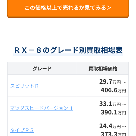
この価格以上で売れるか見てみる＞
ＲＸ－８のグレード別買取相場表
グレード
買取相場価格
29.7
万円 〜
スピリットＲ
406.6
万円
33.1
万円 〜
マツダスピードバージョンⅡ
390.1
万円
24.4
万円 〜
タイプＲＳ
373.3
万円