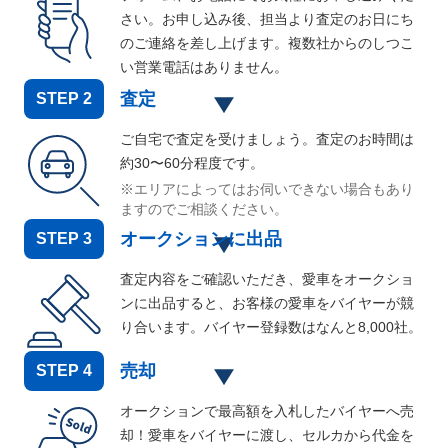
さい。お申し込み後、担当より査定のお日にち
のご連絡を差し上げます。複数社からのしつこ
い営業電話はありません。
査定
STEP
2
ご自宅で査定を受けましょう。査定のお時間は
約30〜60分程度です。
※エリアによってはお伺いできない場合もあり
ますのでご相談ください。
オークションに出品
STEP
3
査定内容をご確認いただき、愛車をオークショ
ンに出品すると、お客様の愛車をバイヤーが競
り合います。バイヤー登録数はなんと
8,000
社。
売却
STEP
4
オークションで最高額を入札したバイヤーへ売
却！愛車をバイヤーに渡し、セルカから代金を