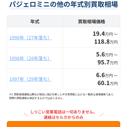
パジェロミニの他の年式別買取相場
年式
買取相場価格
19.4
万円 〜
1999年（27年落ち）
118.8
万円
5.6
万円 〜
1998年（28年落ち）
95.7
万円
6.6
万円 〜
1997年（29年落ち）
60.1
万円
※1 買取相場価格は弊社が独自に統計分析した中古車買取における一般的な相場価格であり、
実際の買取価格を保証するものではありません。
しつこい営業電話は一切ありません。
＼
／
連絡はセルカからのみ