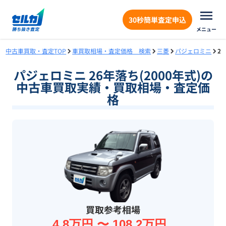
30秒簡単査定申込
メニュー
中古車買取・査定TOP
車買取相場・査定価格 検索
三菱
パジェロミニ
2
パジェロミニ 26年落ち(2000年式)の
中古車買取実績・買取相場・査定価
格
買取参考相場
4.8万円 〜 108.2万円