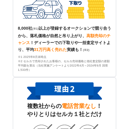
8,000社
以上が登録するオークションで競り合う
(※1)
から、落札価格が自然と吊り上がり、
高額売却のチ
ャンス
！
ディーラーでの下取りや一括査定サイトよ
り、平均
31万円高く売れた
実績も！
(※2)
※1 2025年8月末時点
※2 セルカで売却されたお客様の、セルカ売却価格と他社査定額の差額
平均額を算出（当社実施アンケートより2022年4月～2024年9月 回答
1,533件）
複数社からの
電話営業なし
！
やりとりはセルカ１社とだけ