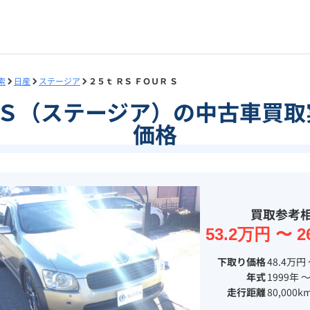
索
日産
ステージア
２５ｔ ＲＳ ＦＯＵＲ Ｓ
Ｒ Ｓ（ステージア）の中古車買
価格
買取参考
53.2万円 〜 2
下取り価格
48.4万円 
年式
1999年 〜
走行距離
80,000k