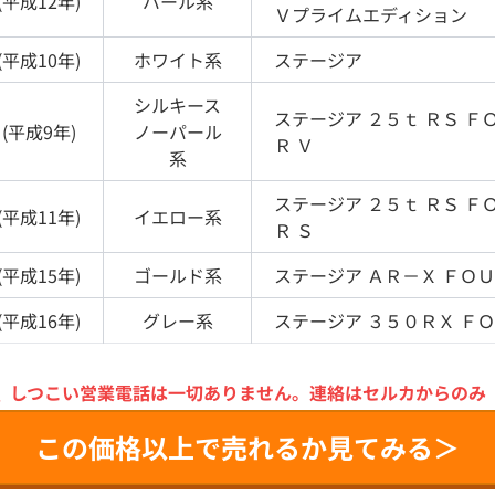
(
平成12年
)
パール
系
Ｖプライムエディション
(
平成10年
)
ホワイト
系
ステージア
シルキース
ステージア
２５ｔ ＲＳ Ｆ
(
平成9年
)
ノーパール
Ｒ Ｖ
系
ステージア
２５ｔ ＲＳ Ｆ
(
平成11年
)
イエロー
系
Ｒ Ｓ
(
平成15年
)
ゴールド
系
ステージア
ＡＲ－Ｘ ＦＯ
(
平成16年
)
グレー
系
ステージア
３５０ＲＸ Ｆ
＼
しつこい営業電話は一切ありません。
連絡はセルカからのみ
この価格以上で売れるか見てみる＞