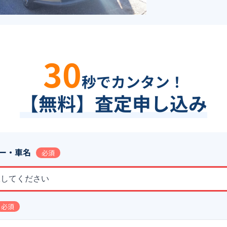
30
秒でカンタン！
【無料】査定申し込み
ー・車名
必須
択してください
必須