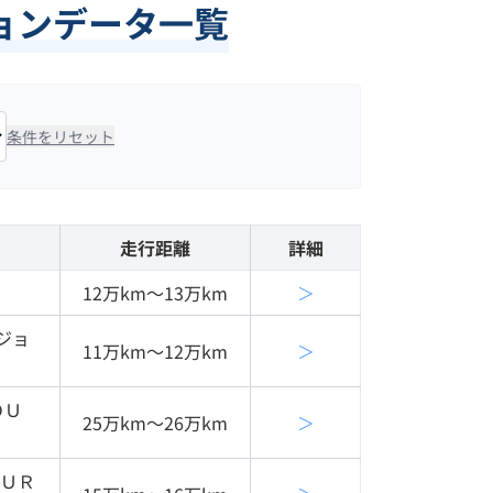
ョンデータ一覧
条件をリセット
走行距離
詳細
12万km〜13万km
＞
ジョ
11万km〜12万km
＞
ＯＵ
25万km〜26万km
＞
ＯＵＲ