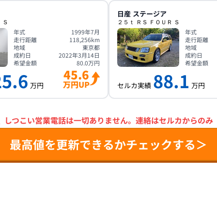
日産
ステージア
 Ｓ
２５ｔ ＲＳ ＦＯＵＲ Ｓ
年式
1999年7月
年式
走行距離
118,256
km
走行距離
地域
東京都
地域
成約日
2022年3月14日
成約日
希望金額
80.0
万円
希望金額
45.6
25.6
88.1
万円UP
万円
セルカ実績
万円
＼
しつこい営業電話は一切ありません。
連絡はセルカからのみ
最高値を更新できるかチェックする＞