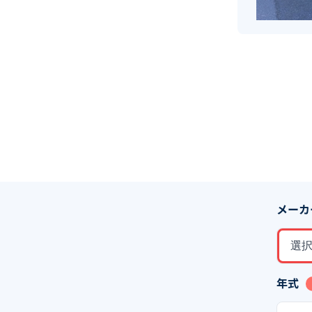
メーカ
選
年式