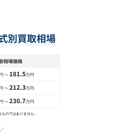
年式別買取相場
取相場価格
181.5
円 〜
万円
212.3
円 〜
万円
230.7
円 〜
万円
るものではありません。
／