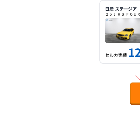
日産
ステージア
２５ｔ ＲＳ ＦＯＵＲ
1
セルカ実績