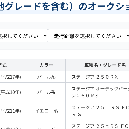
他グレードを含む）のオークシ
年式
カラー
車種名・グレード名
(
平成17年
)
パール
系
ステージア
２５０ＲＸ
ステージア
オーテックバー
(
平成10年
)
パール
系
ン２６０ＲＳ
ステージア
２５ｔ ＲＳ Ｆ
(
平成11年
)
イエロー
系
Ｒ Ｓ
ステージア
２５ｔＲＳ Ｆ