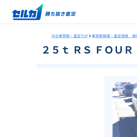
中古車買取・査定TOP
車買取相場・査定価格 検
２５ｔ ＲＳ ＦＯＵ