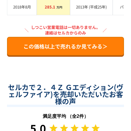
2018年8月
285.1
2013
年 (
平成25年
)
パー
万円
しつこい営業電話は一切ありません。
＼
／
連絡はセルカからのみ
この価格以上で売れるか見てみる＞
セルカで２．４Ｚ Ｇエディション(ヴ
ェルファイア)を売却いただいたお客
様の声
満足度平均 （全
2
件）
5.0