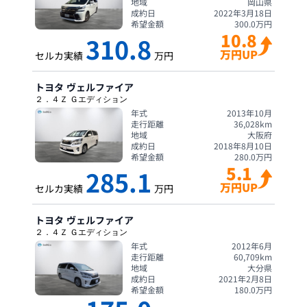
地域
岡山県
成約日
2022年3月18日
希望金額
300.0
万円
10.8
310.8
万円UP
セルカ実績
万円
トヨタ
ヴェルファイア
２．４Ｚ Ｇエディション
年式
2013年10月
走行距離
36,028
km
地域
大阪府
成約日
2018年8月10日
希望金額
280.0
万円
5.1
285.1
万円UP
セルカ実績
万円
トヨタ
ヴェルファイア
２．４Ｚ Ｇエディション
年式
2012年6月
走行距離
60,709
km
地域
大分県
成約日
2021年2月8日
希望金額
180.0
万円