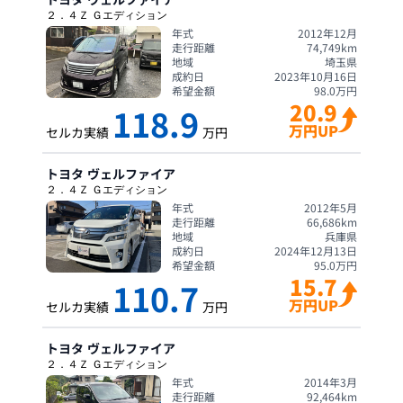
２．４Ｚ Ｇエディション
年式
2012年12月
走行距離
74,749
km
地域
埼玉県
成約日
2023年10月16日
希望金額
98.0
万円
20.9
118.9
万円UP
セルカ実績
万円
トヨタ
ヴェルファイア
２．４Ｚ Ｇエディション
年式
2012年5月
走行距離
66,686
km
地域
兵庫県
成約日
2024年12月13日
希望金額
95.0
万円
15.7
110.7
万円UP
セルカ実績
万円
トヨタ
ヴェルファイア
２．４Ｚ Ｇエディション
年式
2014年3月
走行距離
92,464
km