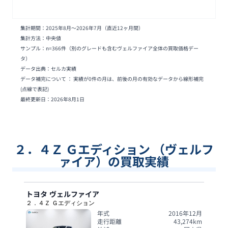
集計期間：
2025年8月
〜
2026年7月
（直近12ヶ月間）
集計方法：中央値
サンプル：n=
366
件
（別のグレードも含むヴェルファイア全体の買取価格デー
タ）
データ出典：セルカ実績
データ補完について ： 実績が0件の月は、前後の月の有効なデータから線形補完
(点線で表記)
最終更新日：
2026年8月1日
２．４Ｚ Ｇエディション （ヴェルフ
ァイア）の買取実績
トヨタ
ヴェルファイア
２．４Ｚ Ｇエディション
年式
2016年12月
走行距離
43,274
km