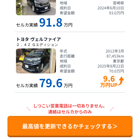
地域
宮崎県
成約日
2024年6月10日
希望金額
93.0
万円
91.8
セルカ実績
万円
トヨタ
ヴェルファイア
２．４Ｚ Ｇエディション
年式
2012年3月
走行距離
87,453
km
地域
東京都
成約日
2025年8月22日
希望金額
70.0
万円
9.6
79.6
万円UP
セルカ実績
万円
しつこい営業電話は一切ありません。
＼
／
連絡はセルカからのみ
最高値を更新できるかチェックする＞