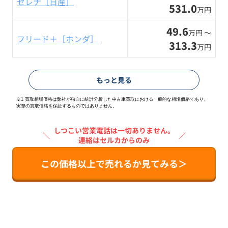
セレナ［日産］
531.0
万円
49.6
万円 〜
フリード＋［ホンダ］
313.3
万円
もっと見る
※1 買取相場価格は弊社が独自に統計分析した中古車買取における一般的な相場価格であり、
実際の買取価格を保証するものではありません。
しつこい営業電話は一切ありません。
＼
／
連絡はセルカからのみ
この価格以上で売れるか見てみる＞