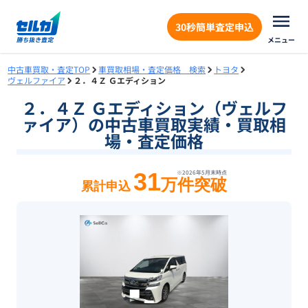
30秒簡単査定申込
メニュー
中古車買取・査定TOP
車買取相場・査定価格 検索
トヨタ
ヴェルファイア
２．４Ｚ Ｇエディション
２．４Ｚ Ｇエディション（ヴェルフ
ァイア）の中古車買取実績・買取相
場・査定価格
31
※
2026年5月末
時点
万件突破
累計申込