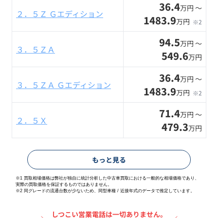
36.4
万円 〜
２．５Ｚ Ｇエディション
1483.9
万円
※2
94.5
万円 〜
３．５ＺＡ
549.6
万円
36.4
万円 〜
３．５ＺＡ Ｇエディション
1483.9
万円
※2
71.4
万円 〜
２．５Ｘ
479.3
万円
もっと見る
※1 買取相場価格は弊社が独自に統計分析した中古車買取における一般的な相場価格であり、
実際の買取価格を保証するものではありません。
※2
同グレードの流通台数が少ないため、同型車種 / 近接年式のデータで推定しています。
しつこい営業電話は一切ありません。