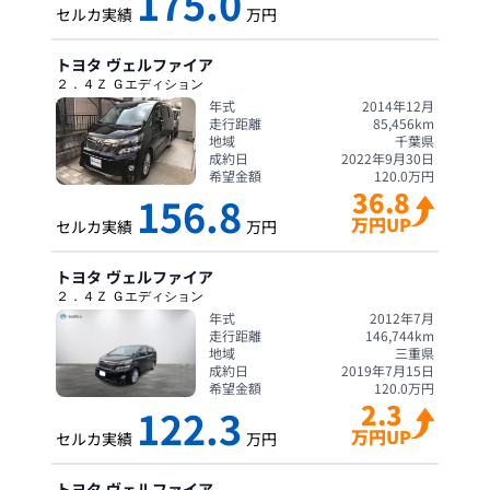
175.0
セルカ実績
万円
トヨタ
ヴェルファイア
２．４Ｚ Ｇエディション
年式
2014年12月
走行距離
85,456
km
地域
千葉県
成約日
2022年9月30日
希望金額
120.0
万円
36.8
156.8
万円UP
セルカ実績
万円
トヨタ
ヴェルファイア
２．４Ｚ Ｇエディション
年式
2012年7月
走行距離
146,744
km
地域
三重県
成約日
2019年7月15日
希望金額
120.0
万円
2.3
122.3
万円UP
セルカ実績
万円
トヨタ
ヴェルファイア