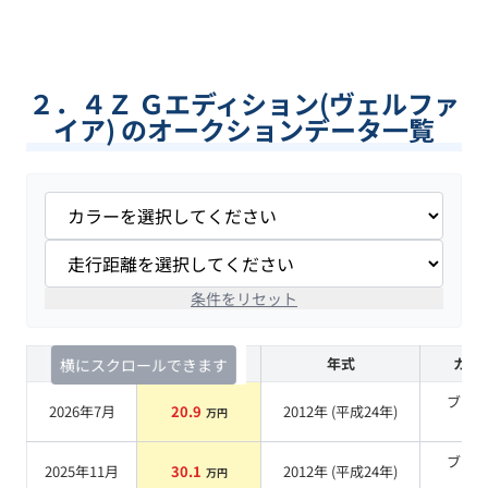
２．４Ｚ Ｇエディション(ヴェルファ
イア) のオークションデータ一覧
条件をリセット
査定時期
セルカ実績
年式
カラ
横にスクロールできます
ブラ
2026年7月
20.9
2012
年 (
平成24年
)
万円
系
ブラ
2025年11月
30.1
2012
年 (
平成24年
)
万円
系