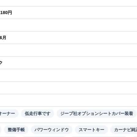
4180円
年6月
ク
り
オーナー
低走行車です
ジープ社オプションシートカバー装着
整備手帳
パワーウィンドウ
スマートキー
カーナビ純