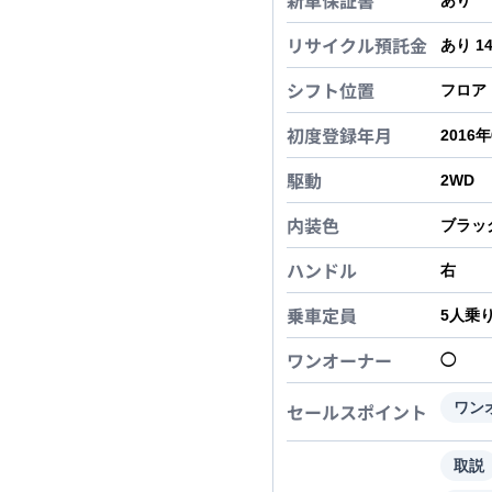
新車保証書
あり
リサイクル預託金
あり 1
シフト位置
フロア
初度登録年月
2016
駆動
2WD
内装色
ブラッ
ハンドル
右
乗車定員
5
人乗
ワンオーナー
◯
セールスポイント
ワン
取説