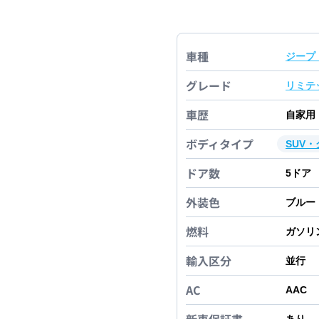
車種
ジープ
グレード
リミテ
車歴
自家用
ボディタイプ
SUV
ドア数
5
ドア
外装色
ブルー
燃料
ガソリ
輸入区分
並行
AC
AAC