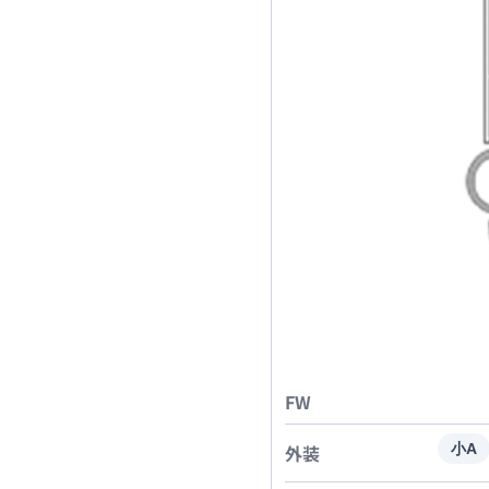
FW
外装
小A