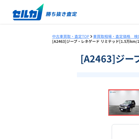
中古車買取・査定TOP
車買取相場・査定価格 検
[A2463]ジープ・レネゲード リミテッド[1.5万km
[A2463]ジ
❮