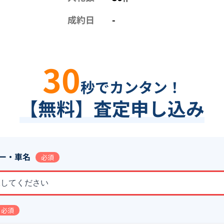
成約日
-
30
秒でカンタン！
【無料】査定申し込み
ー・車名
必須
択してください
必須