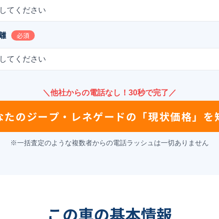
してください
離
必須
してください
＼他社からの電話なし！30秒で完了／
なたの
ジープ・レネゲード
の
「現状価格」を
※一括査定のような複数者からの電話ラッシュは一切ありません
この車の基本情報