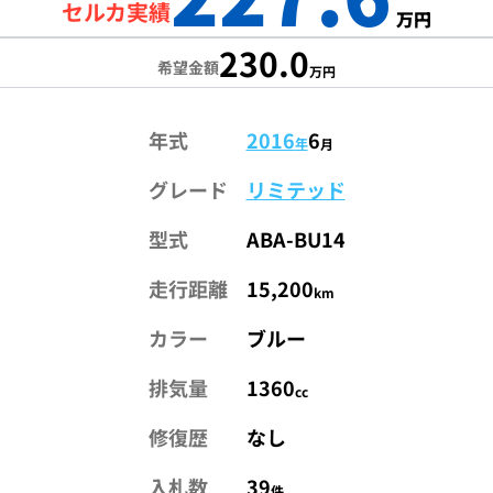
セルカ実績
万円
230.0
希望金額
万円
年式
2016
6
年
月
グレード
リミテッド
型式
ABA-BU14
走行距離
15,200
km
カラー
ブルー
排気量
1360
cc
修復歴
なし
入札数
39
件