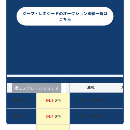
ジープ・レネゲードのオークション実績一覧は
こちら
ジープ・レネゲード リミテッド/10
年落ち(2016年式)のオークションデ
ータ一覧
査定時期
セルカ実績
年式
カラ
横にスクロールできます
ホワ
2026年3月
64.9
2016
年 (
平成28年
)
万円
系
2026年1月
54.4
2016
年 (
平成28年
)
その
万円