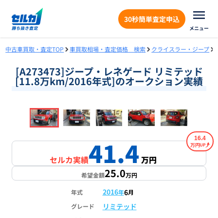
30秒簡単査定申込
メニュー
中古車買取・査定TOP
車買取相場・査定価格 検索
クライスラー・ジープ
[A273473]ジープ・レネゲード リミテッド
[11.8万km/2016年式]のオークション実績
❮
❯
1
/
18
16.4
41.4
万円
セルカ実績
万円
25.0
希望金額
万円
2016
6
年式
年
月
リミテッド
グレード