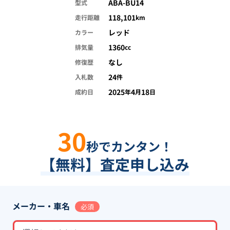
ABA-BU14
型式
118,101
走行距離
km
レッド
カラー
1360
排気量
cc
なし
修復歴
24
入札数
件
2025
4
18
成約日
年
月
日
30
秒でカンタン！
【無料】査定申し込み
メーカー・車名
必須