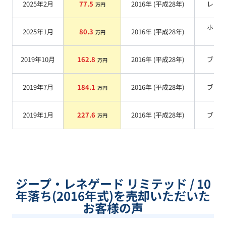
2025年2月
77.5
2016
年 (
平成28年
)
レッ
万円
ホワ
2025年1月
80.3
2016
年 (
平成28年
)
万円
系
2019年10月
162.8
2016
年 (
平成28年
)
ブル
万円
2019年7月
184.1
2016
年 (
平成28年
)
ブル
万円
2019年1月
227.6
2016
年 (
平成28年
)
ブル
万円
ジープ・レネゲード リミテッド / 10
年落ち(2016年式)を売却いただいた
お客様の声