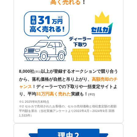
高く売れる
！
8,000社
以上が登録するオークションで競り合う
(※1)
から、落札価格が自然と吊り上がり、
高額売却のチ
ャンス
！
ディーラーでの下取りや一括査定サイトよ
り、平均
31万円高く売れた
実績も！
(※2)
※1 2025年8月末時点
※2 セルカで売却されたお客様の、セルカ売却価格と他社査定額の差額
平均額を算出（当社実施アンケートより2022年4月～2024年9月 回答
1,533件）