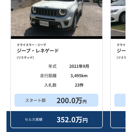
クライスラー・ジープ
クライスラ
ジープ・レネゲード
ジープ
(
リミテッド
)
(
リミテッ
年式
2021年9月
走行距離
3,495
km
入札数
23
件
200.0
万
スタート額
ス
円
352.0
万
円
セルカ実績
セル