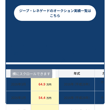
ジープ・レネゲードのオークション実績一覧は
こちら
ジープ・レネゲード リミテッド/10
年落ち(2016年式)のオークションデ
ータ一覧
査定時期
セルカ実績
年式
カラ
横にスクロールできます
ホワ
2026年3月
64.9
2016
年 (
平成28年
)
万円
系
2026年1月
54.4
2016
年 (
平成28年
)
その
万円