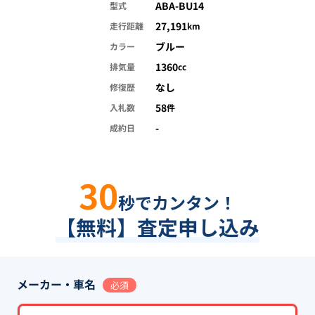
ABA-BU14
型式
27,191
走行距離
km
ブルー
カラー
1360
排気量
cc
なし
修復歴
58
入札数
件
-
成約日
30
秒でカンタン！
【無料】査定申し込み
メーカー・車名
必須