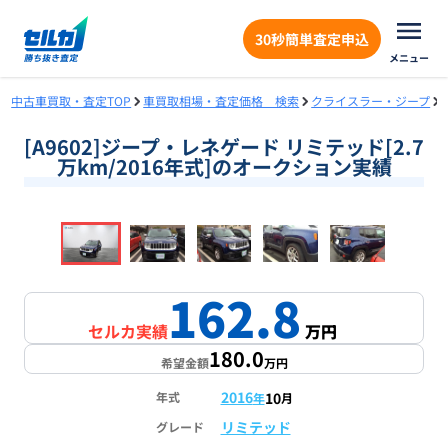
30秒簡単査定申込
メニュー
中古車買取・査定TOP
車買取相場・査定価格 検索
クライスラー・ジープ
[A9602]ジープ・レネゲード リミテッド[2.7
万km/2016年式]のオークション実績
❮
❯
1
/
16
162.8
セルカ実績
万円
180.0
希望金額
万円
2016
10
年式
年
月
リミテッド
グレード