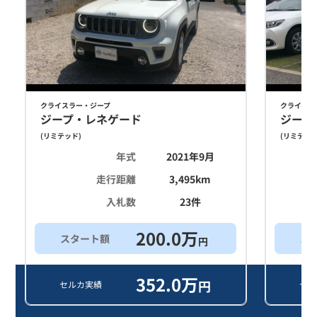
クライスラー・ジープ
クライスラ
ジープ・レネゲード
ジープ
(
リミテッド
)
(
リミテッ
年式
2021年9月
走行距離
3,495
km
入札数
23
件
200.0
万
スタート額
ス
円
352.0
万
円
セルカ実績
セル