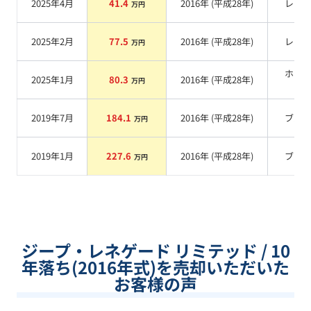
2025年4月
41.4
2016
年 (
平成28年
)
レッ
万円
2025年2月
77.5
2016
年 (
平成28年
)
レッ
万円
ホワ
2025年1月
80.3
2016
年 (
平成28年
)
万円
系
2019年7月
184.1
2016
年 (
平成28年
)
ブル
万円
2019年1月
227.6
2016
年 (
平成28年
)
ブル
万円
ジープ・レネゲード リミテッド / 10
年落ち(2016年式)を売却いただいた
お客様の声