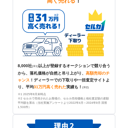
高く売れる
！
8,000社
以上が登録するオークションで競り合う
(※1)
から、落札価格が自然と吊り上がり、
高額売却のチ
ャンス
！
ディーラーでの下取りや一括査定サイトよ
り、平均
31万円高く売れた
実績も！
(※2)
※1 2025年8月末時点
※2 セルカで売却されたお客様の、セルカ売却価格と他社査定額の差額
平均額を算出（当社実施アンケートより2022年4月～2024年9月 回答
1,533件）