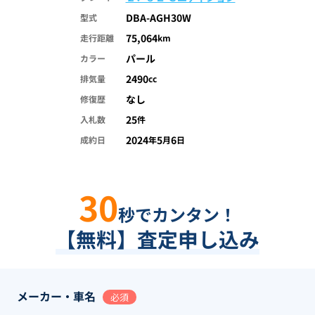
DBA-AGH30W
型式
75,064
走行距離
km
パール
カラー
2490
排気量
cc
なし
修復歴
25
入札数
件
2024
5
6
成約日
年
月
日
30
秒でカンタン！
【無料】査定申し込み
メーカー・車名
必須