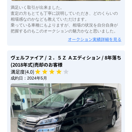
満足いく取引が出来ました。
査定の方もとても丁寧に説明していただき、どのくらいの
相場感なのかなども教えていただけます。
乗っている車種にもよりますが、相場の状況を自分自身が
把握するのもこのオークションの魅力かなと思いました。
オークション実績詳細を見る
ヴェルファイア
/ ２．５Ｚ Ａエディション
/ 8年落ち
(2018年式)
売却のお客様
満足度(
4
.0)
成約日：
2024年5月