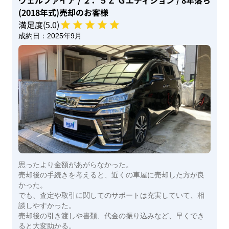
(2018年式)
売却のお客様
満足度(
5
.0)
成約日：
2025年9月
思ったより金額があがらなかった。
売却後の手続きを考えると、近くの車屋に売却した方が良
かった。
でも、査定や取引に関してのサポートは充実していて、相
談しやすかった。
売却後の引き渡しや書類、代金の振り込みなど、早くでき
ると大変助かる。