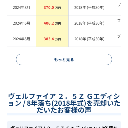
ブラ
2024年8月
370.0
2018
年 (
平成30年
)
万円
系
ブラ
2024年6月
406.2
2018
年 (
平成30年
)
万円
系
ブラ
2024年5月
383.4
2018
年 (
平成30年
)
万円
系
もっと見る
ヴェルファイア ２．５Ｚ Ｇエディシ
ョン / 8年落ち(2018年式)を売却いた
だいたお客様の声
ヴェルファイア
/ ２．５Ｚ Ｇエディション
/ 8年落ち