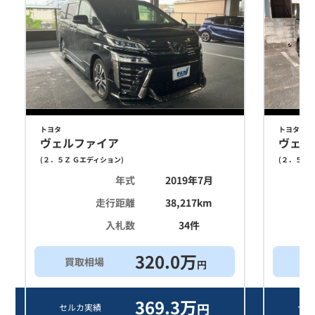
トヨタ
トヨタ
ヴェルファイア
ヴェル
(
２．５Ｚ Ｇエディション
)
(
２．５Ｚ 
年式
2019年7月
走行距離
38,217
km
入札数
34
件
320.0
万
買取相場
買
円
369.3
万
円
セルカ実績
セル