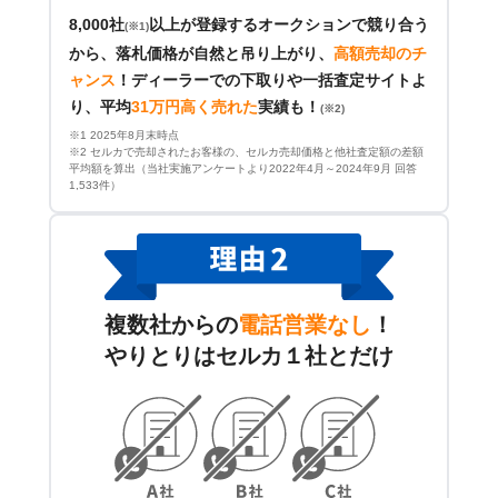
8,000社
以上が登録するオークションで競り合う
(※1)
から、落札価格が自然と吊り上がり、
高額売却のチ
ャンス
！
ディーラーでの下取りや一括査定サイトよ
り、平均
31万円高く売れた
実績も！
(※2)
※1 2025年8月末時点
※2 セルカで売却されたお客様の、セルカ売却価格と他社査定額の差額
平均額を算出（当社実施アンケートより2022年4月～2024年9月 回答
1,533件）
複数社からの
電話営業なし
！
やりとりはセルカ１社とだけ