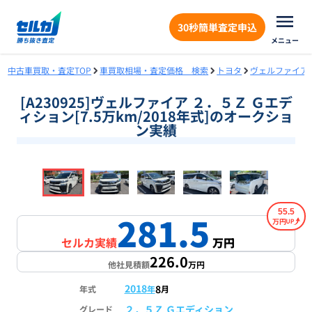
30秒簡単査定申込
メニュー
中古車買取・査定TOP
車買取相場・査定価格 検索
トヨタ
ヴェルファイア
[A230925]ヴェルファイア ２．５Ｚ Ｇエデ
ィション[7.5万km/2018年式]のオークショ
ン実績
❮
❯
1
/
18
55.5
281.5
万円
セルカ実績
万円
226.0
他社見積額
万円
2018
8
年式
年
月
２．５Ｚ Ｇエディション
グレード