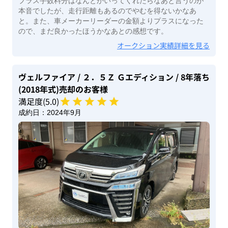
プラス手数料分はなんとかいってくれたらなあと言うのが
本音でしたが、走行距離もあるのでやむを得ないかなあ
と。また、車メーカーリーダーの金額よりプラスになった
ので、まだ良かったほうかなあとの感想です。
オークション実績詳細を見る
ヴェルファイア
/ ２．５Ｚ Ｇエディション
/ 8年落ち
(2018年式)
売却のお客様
満足度(
5
.0)
成約日：
2024年9月