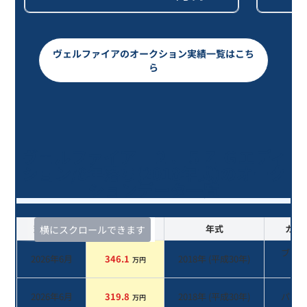
ヴェルファイアのオークション実績一覧はこち
ら
ヴェルファイア ２．５Ｚ Ｇエディ
ション/8年落ち(2018年式)のオーク
ションデータ一覧
査定時期
セルカ実績
年式
カラ
横にスクロールできます
ブラ
2026年6月
346.1
2018
年 (
平成30年
)
万円
系
2026年6月
319.8
2018
年 (
平成30年
)
パー
万円