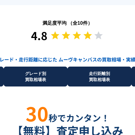
満足度平均 （全
10
件）
4.8
レード・走行距離に応じた
ムーヴキャンバス
の買取相場・実
グレード別
走行距離別
買取相場表
買取相場表
30
秒でカンタン！
【無料】査定申し込み