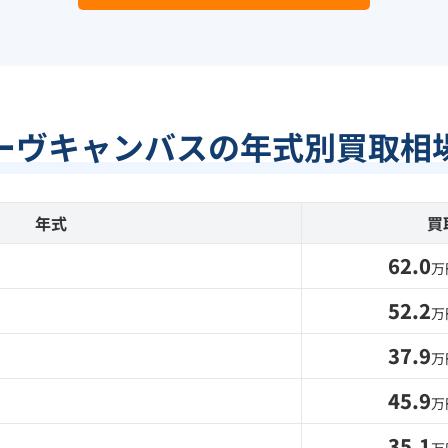
ーヴキャンバスの年式別買取相
年式
買
62.0
万
52.2
万
37.9
万
45.9
万
35.1