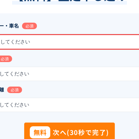
ー・車名
必須
択してください
必須
してください
離
必須
してください
無料
次へ(30秒で完了)