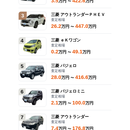
3.5
422.6
万円
万円
〜
三菱
アウトランダーＰＨＥＶ
3
査定相場
26.2
447.0
万円
万円
〜
4
三菱
ｅＫワゴン
査定相場
0.2
49.1
万円
万円
〜
5
三菱
パジェロ
査定相場
28.0
416.6
万円
万円
〜
6
三菱
パジェロミニ
査定相場
2.1
100.0
万円
万円
〜
7
三菱
アウトランダー
査定相場
7.4
176.8
万円
万円
〜