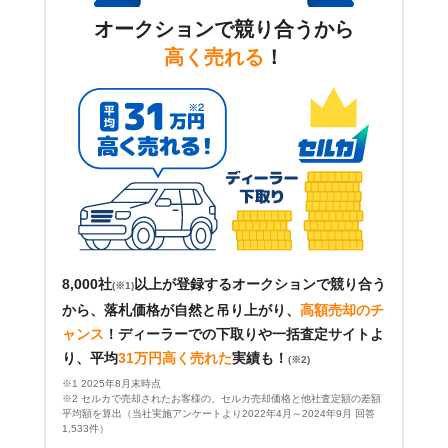
オークションで競り合うから
高く売れる
！
8,000社
以上が登録するオークションで競り合う
(※1)
から、落札価格が自然と吊り上がり、
高額売却のチ
ャンス
！
ディーラーでの下取りや一括査定サイトよ
り、平均
31万円高く売れた
実績も！
(※2)
※1 2025年8月末時点
※2 セルカで売却されたお客様の、セルカ売却価格と他社査定額の差額
平均額を算出（当社実施アンケートより2022年4月～2024年9月 回答
1,533件）