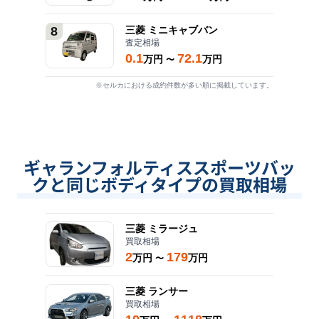
8
三菱
ミニキャブバン
査定相場
0.1
72.1
万円
万円
〜
※セルカにおける成約件数が多い順に掲載しています。
ギャランフォルティススポーツバッ
クと同じボディタイプの買取相場
三菱
ミラージュ
買取相場
2
179
万円
万円
〜
三菱
ランサー
買取相場