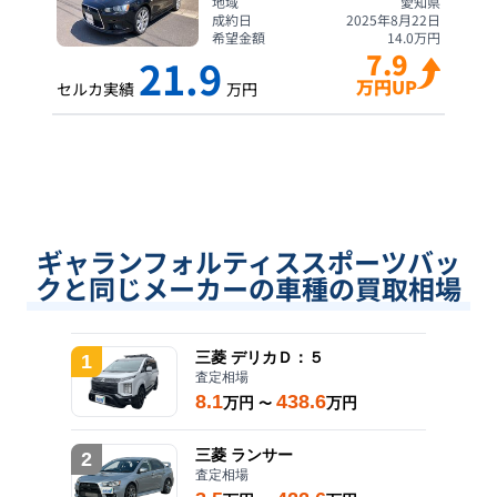
地域
愛知県
成約日
2025年8月22日
希望金額
14.0
万円
7.9
21.9
万円UP
セルカ実績
万円
ギャランフォルティススポーツバッ
クと同じメーカーの車種の買取相場
三菱
デリカＤ：５
1
査定相場
8.1
438.6
万円
万円
〜
三菱
ランサー
2
査定相場