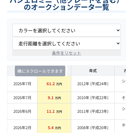
のオークションデータ一覧
条件をリセット
査定時期
セルカ実績
年式
カラ
横にスクロールできます
シル
2026年7月
61.2
2012
年 (
平成24年
)
万円
系
2026年7月
9.1
2010
年 (
平成22年
)
その
万円
シル
2026年6月
11.1
2011
年 (
平成23年
)
万円
系
ホワ
2026年2月
5.4
2008
年 (
平成20年
)
万円
系