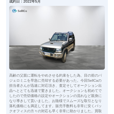
成約日：
2022年5月
高齢の父親に運転をやめさせる約束をした為、目の前のパ
ジェロミニを早急に売却する必要があった。今回SellCaの
担当者さんが迅速に対応頂き、査定そしてオークション出
品へととても迅速で驚きました。オークションも初めてで
したので売切価格の設定やオークションの流れなど親身に
なり導きして貰いました。お陰様でスムーズな取引となり
落札価格にも満足してます。販売手数料も非常に安くバッ
クオフィスの方々の対応も早く非常に助かりました。買取