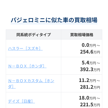
パジェロミニに似た車の買取相場
同系統ボディタイプ
買取相場価格
0.0
万円 〜
ハスラー［スズキ］
254.6
万円
5.4
万円 〜
Ｎ－ＢＯＸ［ホンダ］
392.3
万円
11.2
Ｎ－ＢＯＸカスタム［ホン
万円 〜
281.2
ダ］
万円
18.0
万円 〜
デイズ［日産］
221.5
万円