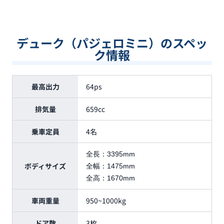
デューク（パジェロミニ）のスペッ
ク情報
最高出力
64ps
排気量
659cc
乗車定員
4名
全長：
3395mm
ボディサイズ
全幅：
1475mm
全高：
1670mm
車両重量
950~1000kg
ドア数
3枚