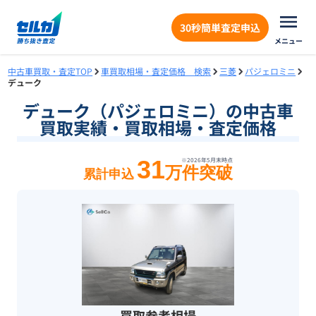
30秒簡単査定申込
メニュー
中古車買取・査定TOP
車買取相場・査定価格 検索
三菱
パジェロミニ
デューク
デューク（パジェロミニ）の中古車
買取実績・買取相場・査定価格
31
※
2026年5月末
時点
万件突破
累計申込
買取参考相場