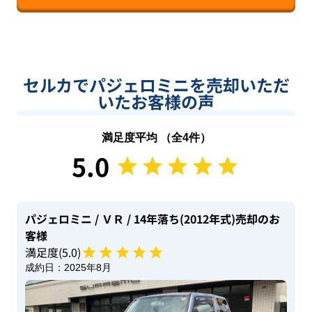
セルカでパジェロミニを売却いただ
いたお客様の声
満足度平均 （全
4
件）
5.0
パジェロミニ
/ ＶＲ
/ 14年落ち(2012年式)
売却のお
客様
満足度(
5
.0)
成約日：
2025年8月