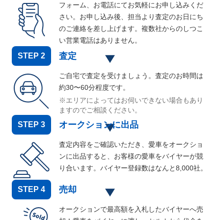
フォーム、お電話にてお気軽にお申し込みくだ
さい。お申し込み後、担当より査定のお日にち
のご連絡を差し上げます。複数社からのしつこ
い営業電話はありません。
査定
STEP
2
ご自宅で査定を受けましょう。査定のお時間は
約30〜60分程度です。
※エリアによってはお伺いできない場合もあり
ますのでご相談ください。
オークションに出品
STEP
3
査定内容をご確認いただき、愛車をオークショ
ンに出品すると、お客様の愛車をバイヤーが競
り合います。バイヤー登録数はなんと
8,000
社。
売却
STEP
4
オークションで最高額を入札したバイヤーへ売