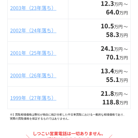
12.3
万円 〜
2003年（23年落ち）
64.0
万円
10.5
万円 〜
2002年（24年落ち）
58.3
万円
24.1
万円 〜
2001年（25年落ち）
70.1
万円
13.4
万円 〜
2000年（26年落ち）
55.1
万円
21.8
万円 〜
1999年（27年落ち）
118.8
万円
※1 買取相場価格は弊社が独自に統計分析した中古車買取における一般的な相場価格であり、
実際の買取価格を保証するものではありません。
しつこい営業電話は一切ありません。
＼
／