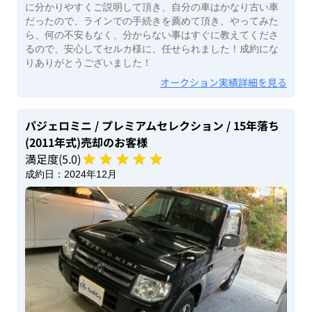
に分かりやすくご説明して頂き、自分の車はかなり古い車
だったので、ラインでの手続きを薦めて頂き、やってみた
ら、何の不安もなく、分からない事はすぐに教えてくださ
るので、安心してセルカ様に、任せられました！成約にな
りありがとうございました！
オークション実績詳細を見る
パジェロミニ
/ プレミアムセレクション
/ 15年落ち
(2011年式)
売却のお客様
満足度(
5
.0)
成約日：
2024年12月