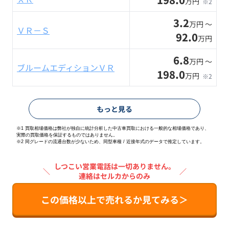
万円
※2
3.2
万円 〜
ＶＲ－Ｓ
92.0
万円
6.8
万円 〜
ブルームエディションＶＲ
198.0
万円
※2
もっと見る
※1 買取相場価格は弊社が独自に統計分析した中古車買取における一般的な相場価格であり、
実際の買取価格を保証するものではありません。
※2
同グレードの流通台数が少ないため、同型車種 / 近接年式のデータで推定しています。
しつこい営業電話は一切ありません。
＼
／
連絡はセルカからのみ
この価格以上で売れるか見てみる＞