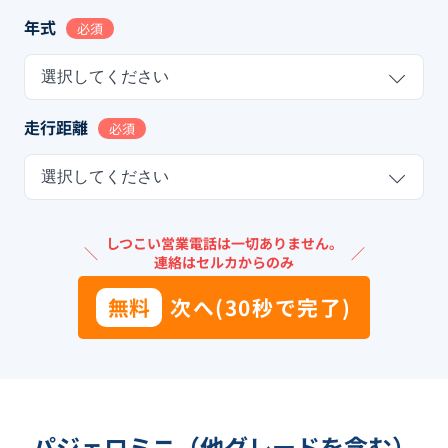
年式
必須
選択してください
走行距離
必須
選択してください
しつこい営業電話は一切ありません。
＼
／
連絡はセルカからのみ
無料
次へ(30秒で完了)
パジェロミニ（他グレードを含む）