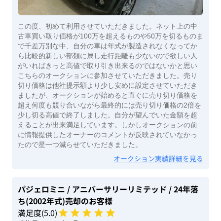
この度、初めて利用させていただきました。ネット上の中
古車買い取り価格が100万を超えるものや50万を切るものま
で千差万別な中、自分の車は年式が製造されなくなってか
ら比較的新しい部類に属し走行距離も少ないので欲しい人
がいればきっと高値で取り引き出来るのではないかと思い
こちらのオークションに参加させていただきました。売り
切り価格は他社提示額より少し安めに設定させていただき
ましたが、オークションが始めると直ぐに売り切り価格を
超え何度も競り合いながら最終的には売り切り価格の2倍を
少し切る高値で終了しました。自分が望んでいた金額を超
えることが出来満足しています。しかしオークションの前
に情報提供したオーナーのコメントが反映されていなかっ
たので星一つ減らせていただきました。
オークション実績詳細を見る
パジェロミニ
/ アニバーサリーリミテッド
/ 24年落
ち(2002年式)
売却のお客様
満足度(
5
.0)