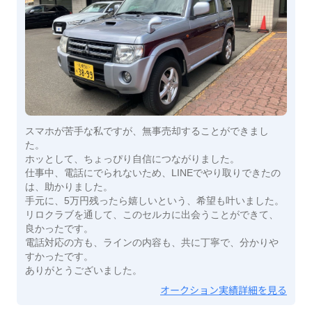
スマホが苦手な私ですが、無事売却することができまし
た。
ホッとして、ちょっぴり自信につながりました。
仕事中、電話にでられないため、LINEでやり取りできたの
は、助かりました。
手元に、5万円残ったら嬉しいという、希望も叶いました。
リロクラブを通して、このセルカに出会うことができて、
良かったです。
電話対応の方も、ラインの内容も、共に丁寧で、分かりや
すかったです。
ありがとうございました。
オークション実績詳細を見る