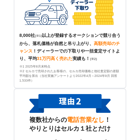
8,000社
以上が登録するオークションで競り合う
(※1)
から、落札価格が自然と吊り上がり、
高額売却のチ
ャンス
！
ディーラーでの下取りや一括査定サイトよ
り、平均
31万円高く売れた
実績も！
(※2)
※1 2025年8月末時点
※2 セルカで売却されたお客様の、セルカ売却価格と他社査定額の差額
平均額を算出（当社実施アンケートより2022年4月～2024年9月 回答
1,533件）
複数社からの
電話営業なし
！
やりとりはセルカ１社とだけ