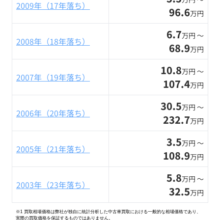
2009年（17年落ち）
96.6
万円
6.7
万円 〜
2008年（18年落ち）
68.9
万円
10.8
万円 〜
2007年（19年落ち）
107.4
万円
30.5
万円 〜
2006年（20年落ち）
232.7
万円
3.5
万円 〜
2005年（21年落ち）
108.9
万円
5.8
万円 〜
2003年（23年落ち）
32.5
万円
※1 買取相場価格は弊社が独自に統計分析した中古車買取における一般的な相場価格であり、
実際の買取価格を保証するものではありません。