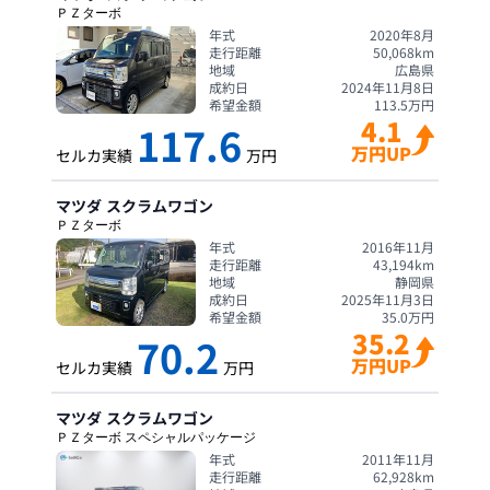
ＰＺターボ
年式
2020年8月
走行距離
50,068
km
地域
広島県
成約日
2024年11月8日
希望金額
113.5
万円
4.1
117.6
万円UP
セルカ実績
万円
マツダ
スクラムワゴン
ＰＺターボ
年式
2016年11月
走行距離
43,194
km
地域
静岡県
成約日
2025年11月3日
希望金額
35.0
万円
35.2
70.2
万円UP
セルカ実績
万円
マツダ
スクラムワゴン
ＰＺターボ スペシャルパッケージ
年式
2011年11月
走行距離
62,928
km