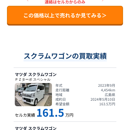
連絡はセルカからのみ
この価格以上で売れるか見てみる＞
スクラムワゴンの買取実績
マツダ
スクラムワゴン
ＰＺターボ スペシャル
年式
2023年9月
走行距離
4,454
km
地域
広島県
成約日
2024年5月10日
希望金額
163.5
万円
161.5
セルカ実績
万円
マツダ
スクラムワゴン