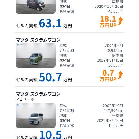
地域
広島県
成約日
2020年11月20日
希望金額
45.0
万円
18.1
63.1
万円UP
セルカ実績
万円
マツダ
スクラムワゴン
年式
2004年9月
走行距離
48,935
km
地域
熊本県
成約日
2018年11月2日
希望金額
50.0
万円
0.7
50.7
万円UP
セルカ実績
万円
マツダ
スクラムワゴン
ＰＺターボ
年式
2007年10月
走行距離
147,509
km
地域
千葉県
成約日
2022年6月10日
希望金額
12.0
万円
10.5
セルカ実績
万円