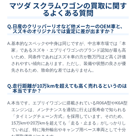
マツダ スクラムワゴンの買取に関す
るよくある質問
Q.
日産のクリッパーリオなど他メーカーのOEM車と、
スズキのオリジナルでは査定に差が出ますか？
A.
基本的なスペックや中身は同じですが、中古車市場では「本
家」であるスズキ・エブリイワゴンのブランド認知が最も高
いため、同条件であればスズキ車の方が数万円ほど高く評価
されやすい傾向にあります。ただし、装備や状態の良さが優
先されるため、致命的な差ではありません。
Q.
走行距離が10万kmを超えても高く売れるというのは
本当ですか？
A.
本当です。エブリイワゴンに搭載されているR06A型やK6A型
エンジンは、メンテナンスを適切に行えば長寿命で知られる
「タイミングチェーン方式」を採用しています。そのため、
15万kmや20万kmを超えても「走る・止まる」がしっかりし
ていれば、特に海外輸出やキャンプ用ベース車両として十分