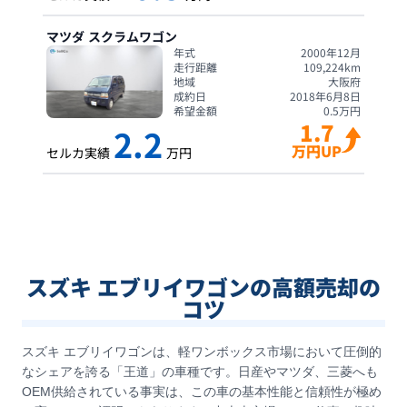
マツダ
スクラムワゴン
年式
2000年12月
走行距離
109,224
km
地域
大阪府
成約日
2018年6月8日
希望金額
0.5
万円
1.7
2.2
万円UP
セルカ実績
万円
スズキ エブリイワゴンの高額売却の
コツ
スズキ エブリイワゴンは、軽ワンボックス市場において圧倒的
なシェアを誇る「王道」の車種です。日産やマツダ、三菱へも
OEM供給されている事実は、この車の基本性能と信頼性が極め