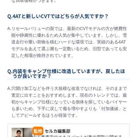
な買取価格がつきます。
Q.
4ATと新しいCVTではどちらが人気ですか？
A.
リセールバリューの面では、最新のCVTモデルの方が燃費性
能や静粛性に優れるため人気が集中しています。しかし、雪
道走行や重い荷物を積むハードな環境では、実績のある4AT
モデルをあえて選ぶ層も一定数いるため、旧型であっても安
定した相場が維持されています。
Q.
内装をキャンプ仕様に改造していますが、戻したほ
うが良いですか？
A.
穴開け加工などを伴う大規模な改造でなければ、そのままで
査定に出すことをおすすめします。現在のトレンドでは、最
初からキャンプ仕様になっている個体を探しているバイヤー
も多いため、下手に戻して傷を増やすよりも「付加価値」と
してアピールするほうが得策です。
監修
セルカ編集部