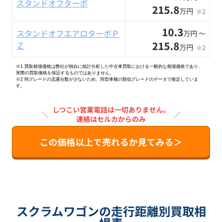
スタンドオフターボ
215.8
万円
※2
10.3
スタンドオフエアロターボＰ
万円 〜
215.8
Ｚ
万円
※2
※1 買取相場価格は弊社が独自に統計分析した中古車買取における一般的な相場価格であり、
実際の買取価格を保証するものではありません。
※2
同グレードの流通台数が少ないため、同型車種の類似グレードのデータで推定していま
す。
しつこい営業電話は一切ありません。
＼
／
連絡はセルカからのみ
この価格以上で売れるか見てみる＞
スクラムワゴンの走行距離別買取相