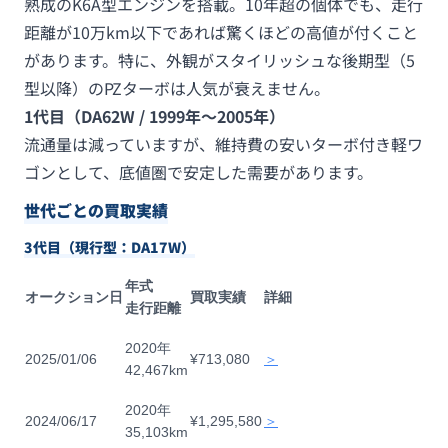
熟成のK6A型エンジンを搭載。10年超の個体でも、走行
距離が10万km以下であれば驚くほどの高値が付くこと
があります。特に、外観がスタイリッシュな後期型（5
型以降）のPZターボは人気が衰えません。
1代目（DA62W / 1999年〜2005年）
流通量は減っていますが、維持費の安いターボ付き軽ワ
ゴンとして、底値圏で安定した需要があります。
世代ごとの買取実績
3代目（現行型：DA17W）
年式
オークション日
買取実績
詳細
走行距離
2020年
2025/01/06
¥713,080
＞
42,467km
2020年
2024/06/17
¥1,295,580
＞
35,103km