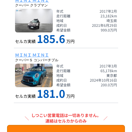
ＭＩＮＩ ＭＩＮＩ
クーパー クラブマン
年式
2017年2月
走行距離
23,182
km
地域
埼玉県
成約日
2021年6月29日
希望金額
999.0
万円
185.6
セルカ実績
万円
ＭＩＮＩ ＭＩＮＩ
クーパーＳ コンバーチブル
年式
2017年3月
走行距離
65,178
km
地域
東京都
成約日
2024年10月16日
希望金額
200.0
万円
181.0
セルカ実績
万円
しつこい営業電話は一切ありません。
＼
／
連絡はセルカからのみ