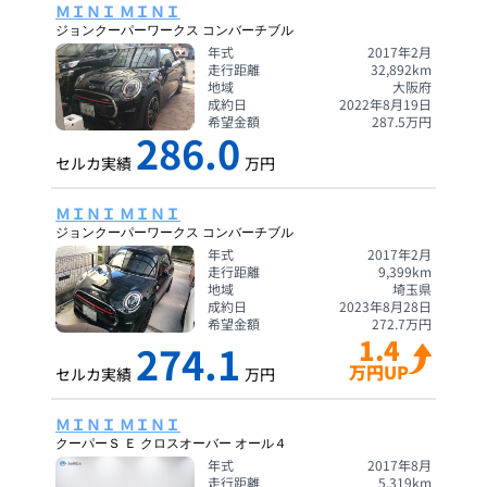
ＭＩＮＩ ＭＩＮＩ
ジョンクーパーワークス コンバーチブル
年式
2017年2月
走行距離
32,892
km
地域
大阪府
成約日
2022年8月19日
希望金額
287.5
万円
286.0
セルカ実績
万円
ＭＩＮＩ ＭＩＮＩ
ジョンクーパーワークス コンバーチブル
年式
2017年2月
走行距離
9,399
km
地域
埼玉県
成約日
2023年8月28日
希望金額
272.7
万円
1.4
274.1
万円UP
セルカ実績
万円
ＭＩＮＩ ＭＩＮＩ
クーパーＳ Ｅ クロスオーバー オール４
年式
2017年8月
走行距離
5,319
km