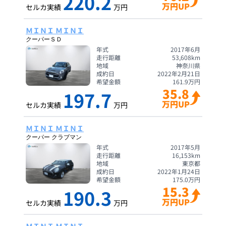
220.2
万円UP
セルカ実績
万円
ＭＩＮＩ ＭＩＮＩ
クーパーＳＤ
年式
2017年6月
走行距離
53,608
km
地域
神奈川県
成約日
2022年2月21日
希望金額
161.9
万円
35.8
197.7
万円UP
セルカ実績
万円
ＭＩＮＩ ＭＩＮＩ
クーパー クラブマン
年式
2017年5月
走行距離
16,153
km
地域
東京都
成約日
2022年1月24日
希望金額
175.0
万円
15.3
190.3
万円UP
セルカ実績
万円