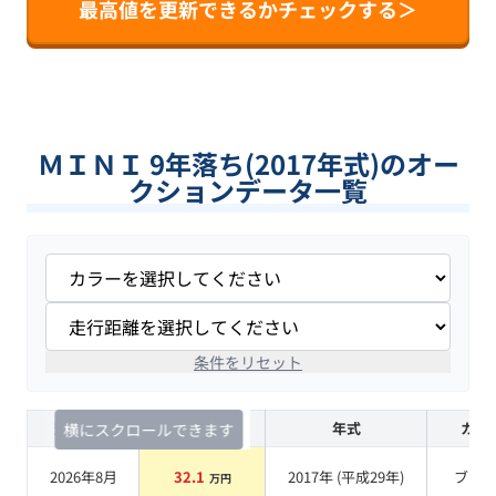
最高値を更新できるかチェックする＞
ＭＩＮＩ 9年落ち(2017年式)のオー
クションデータ一覧
条件をリセット
査定時期
セルカ実績
年式
カラ
横にスクロールできます
2026年8月
32.1
2017
年 (
平成29年
)
ブル
万円