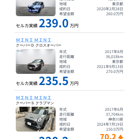
地域
東京都
成約日
2020年2月28日
希望金額
260.0
万円
239.0
セルカ実績
万円
ＭＩＮＩ ＭＩＮＩ
クーパーＤ クロスオーバー
年式
2017年8月
走行距離
36,018
km
地域
東京都
成約日
2021年9月13日
希望金額
270.0
万円
235.5
セルカ実績
万円
ＭＩＮＩ ＭＩＮＩ
クーパーＳ クラブマン
年式
2017年6月
走行距離
37,704
km
地域
神奈川県
成約日
2024年7月19日
希望金額
150.0
万円
70.2