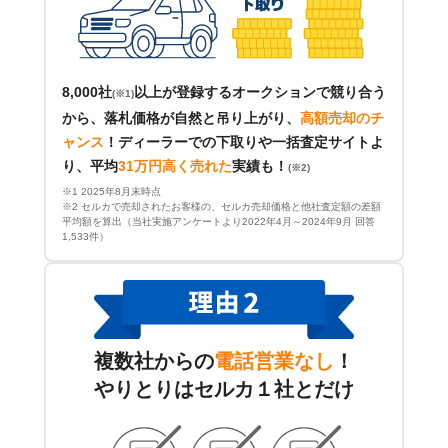
8,000社
以上が登録するオークションで競り合う
(※1)
から、落札価格が自然と吊り上がり、
高額売却のチ
ャンス
！
ディーラーでの下取りや一括査定サイトよ
り、平均
31万円高く売れた
実績も！
(※2)
※1 2025年8月末時点
※2 セルカで売却されたお客様の、セルカ売却価格と他社査定額の差額
平均額を算出（当社実施アンケートより2022年4月～2024年9月 回答
1,533件）
複数社からの
電話営業なし
！
やりとりはセルカ１社とだけ