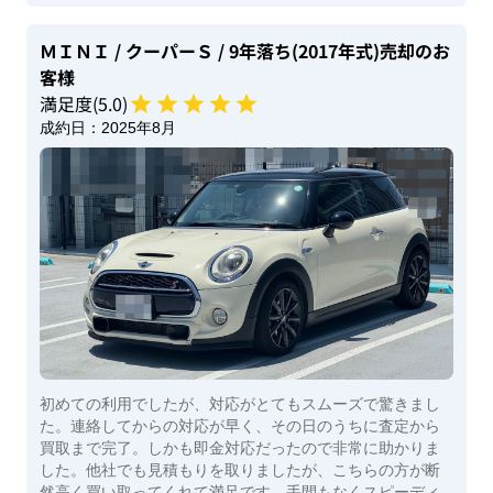
ＭＩＮＩ
/ クーパーＳ
/ 9年落ち(2017年式)
売却のお
客様
満足度(
5
.0)
成約日：
2025年8月
初めての利用でしたが、対応がとてもスムーズで驚きまし
た。連絡してからの対応が早く、その日のうちに査定から
買取まで完了。しかも即金対応だったので非常に助かりま
した。他社でも見積もりを取りましたが、こちらの方が断
然高く買い取ってくれて満足です。手間もなくスピーディ