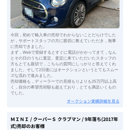
今回，初めて輸入車の売却でわからないことだらけでした
が，サポートスタッフの方に親切に教えていただき，無事
に売却できました。
まず，Webで登録するとすぐに電話がかかってきて，なん
とその日のうちに査定。査定に来ていただいたスタッフの
方もとても親切で，こちらの質問にしっかりと答えてくれ
ました。そして2日後にはオークションというとてもスムー
ズな流れで進みました。
売却価格も，ディーラーでの見積もりよりも25万円以上高
く，自分の希望売却額も超えており，とても満足いくもの
でした。
オークション実績詳細を見る
ＭＩＮＩ
/ クーパーＳ クラブマン
/ 9年落ち(2017年
式)
売却のお客様