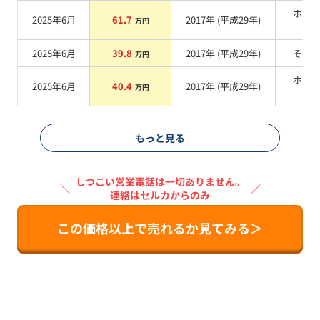
ホワ
2025年6月
61.7
2017
年 (
平成29年
)
万円
系
2025年6月
39.8
2017
年 (
平成29年
)
その
万円
ホワ
2025年6月
40.4
2017
年 (
平成29年
)
万円
系
もっと見る
しつこい営業電話は一切ありません。
＼
／
連絡はセルカからのみ
この価格以上で売れるか見てみる＞