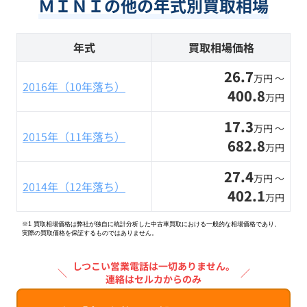
ＭＩＮＩの他の年式別買取相場
年式
買取相場価格
26.7
万円 〜
2016年（10年落ち）
400.8
万円
17.3
万円 〜
2015年（11年落ち）
682.8
万円
27.4
万円 〜
2014年（12年落ち）
402.1
万円
※1 買取相場価格は弊社が独自に統計分析した中古車買取における一般的な相場価格であり、
実際の買取価格を保証するものではありません。
しつこい営業電話は一切ありません。
＼
／
連絡はセルカからのみ