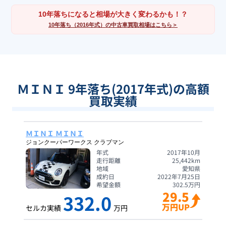
10年落ちになると相場が大きく変わるかも！？
10年落ち（2016年式）の中古車買取相場はこちら＞
ＭＩＮＩ 9年落ち(2017年式)の高額
買取実績
ＭＩＮＩ ＭＩＮＩ
ジョンクーパーワークス クラブマン
年式
2017年10月
走行距離
25,442
km
地域
愛知県
成約日
2022年7月25日
希望金額
302.5
万円
29.5
332.0
万円UP
セルカ実績
万円