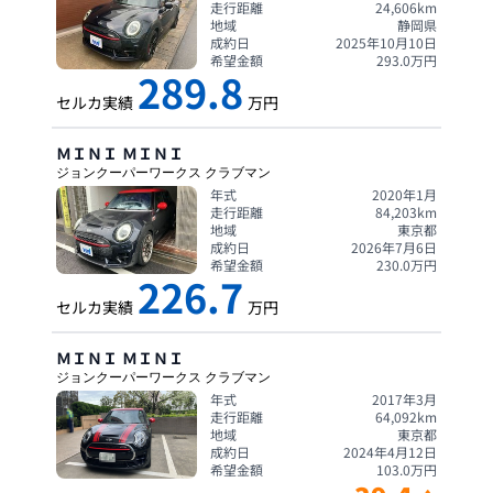
走行距離
24,606
km
地域
静岡県
成約日
2025年10月10日
希望金額
293.0
万円
289.8
セルカ実績
万円
ＭＩＮＩ
ＭＩＮＩ
ジョンクーパーワークス クラブマン
年式
2020年1月
走行距離
84,203
km
地域
東京都
成約日
2026年7月6日
希望金額
230.0
万円
226.7
セルカ実績
万円
ＭＩＮＩ
ＭＩＮＩ
ジョンクーパーワークス クラブマン
年式
2017年3月
走行距離
64,092
km
地域
東京都
成約日
2024年4月12日
希望金額
103.0
万円