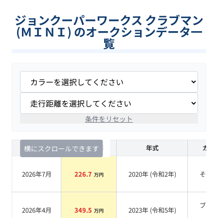
ジョンクーパーワークス クラブマン
(ＭＩＮＩ) のオークションデータ一
覧
条件をリセット
査定時期
セルカ実績
年式
カラ
横にスクロールできます
2026年7月
226.7
2020
年 (
令和2年
)
その
万円
ブラ
2026年4月
349.5
2023
年 (
令和5年
)
万円
系