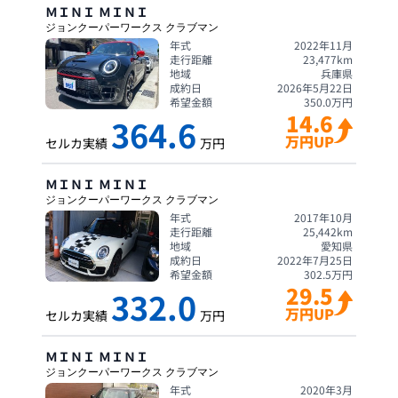
ＭＩＮＩ
ＭＩＮＩ
ジョンクーパーワークス クラブマン
年式
2022年11月
走行距離
23,477
km
地域
兵庫県
成約日
2026年5月22日
希望金額
350.0
万円
14.6
364.6
万円UP
セルカ実績
万円
ＭＩＮＩ
ＭＩＮＩ
ジョンクーパーワークス クラブマン
年式
2017年10月
走行距離
25,442
km
地域
愛知県
成約日
2022年7月25日
希望金額
302.5
万円
29.5
332.0
万円UP
セルカ実績
万円
ＭＩＮＩ
ＭＩＮＩ
ジョンクーパーワークス クラブマン
年式
2020年3月