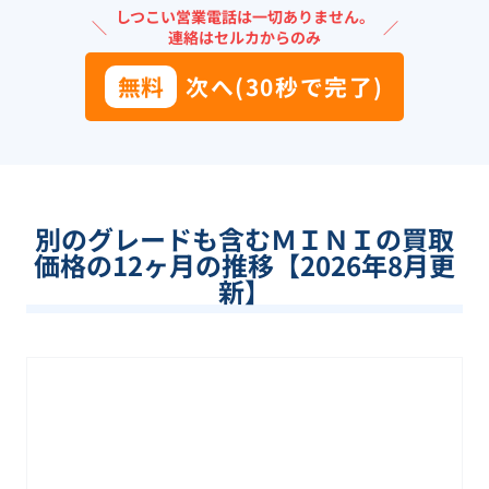
しつこい営業電話は一切ありません。
＼
／
連絡はセルカからのみ
無料
次へ(30秒で完了)
別のグレードも含む
ＭＩＮＩ
の買取
価格の12ヶ月の推移【
2026
年
8
月更
新】