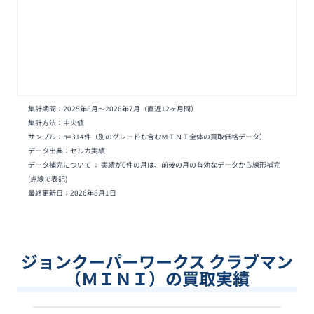
集計期間：
2025年8月
〜
2026年7月
（直近12ヶ月間）
集計方法：中央値
サンプル：n=
314
件
（別のグレードも含むＭＩＮＩ全体の買取価格データ）
データ出典：セルカ実績
データ補完について ： 実績が0件の月は、前後の月の有効なデータから線形補完
(点線で表記)
最終更新日：
2026年8月1日
ジョンクーパーワークス クラブマン
（ＭＩＮＩ）の買取実績