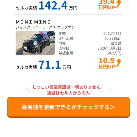
39.4
142.4
万円UP
セルカ実績
万円
ＭＩＮＩ
ＭＩＮＩ
ジョンクーパーワークス クラブマン
年式
2012年1月
走行距離
70,368
km
地域
滋賀県
成約日
2026年3月2日
希望金額
60.2
万円
10.9
71.1
万円UP
セルカ実績
万円
しつこい営業電話は一切ありません。
＼
／
連絡はセルカからのみ
最高値を更新できるかチェックする＞