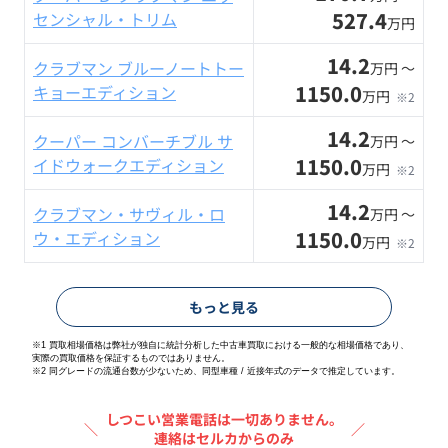
527.4
センシャル・トリム
万円
14.2
クラブマン ブルーノートトー
万円 〜
1150.0
キョーエディション
万円
※2
14.2
クーパー コンバーチブル サ
万円 〜
1150.0
イドウォークエディション
万円
※2
14.2
クラブマン・サヴィル・ロ
万円 〜
1150.0
ウ・エディション
万円
※2
もっと見る
※1 買取相場価格は弊社が独自に統計分析した中古車買取における一般的な相場価格であり、
実際の買取価格を保証するものではありません。
※2
同グレードの流通台数が少ないため、同型車種 / 近接年式のデータで推定しています。
しつこい営業電話は一切ありません。
＼
／
連絡はセルカからのみ