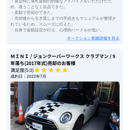
・査定時に落札金額の的確なアドバイスをいただけたた
め、迷うことなく出品できた。
・高額で売却ができた。
・売却後から引き渡しまでの手続きもマニュアルが整理さ
れているため、スムーズに行えた。
・自身で金額設定が行え、心理的ハードルが低い。
オークション実績詳細を見る
ＭＩＮＩ
/ ジョンクーパーワークス クラブマン
/ 9
年落ち(2017年式)
売却のお客様
満足度(
5
.0)
成約日：
2022年7月