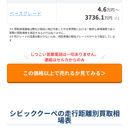
4.6
万円 〜
ベースグレード
3736.1
万円
※2
※1 買取相場価格は弊社が独自に統計分析した中古車買取における一般的な相場価格であり、
実際の買取価格を保証するものではありません。
※2
同グレードの流通台数が少ないため、同型車種の類似グレードのデータで推定していま
す。
しつこい営業電話は一切ありません。
＼
／
連絡はセルカからのみ
この価格以上で売れるか見てみる＞
シビッククーペの走行距離別買取相
場表