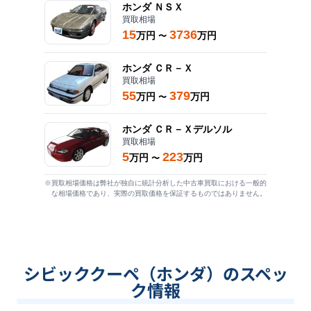
ホンダ
ＮＳＸ
買取相場
15
3736
万円
万円
〜
ホンダ
ＣＲ－Ｘ
買取相場
55
379
万円
万円
〜
ホンダ
ＣＲ－Ｘデルソル
買取相場
5
223
万円
万円
〜
※買取相場価格は弊社が独自に統計分析した中古車買取における一般的
な相場価格であり、実際の買取価格を保証するものではありません。
シビッククーペ（ホンダ）のスペッ
ク情報