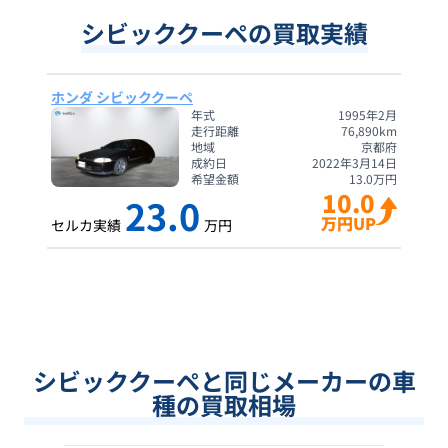
シビッククーペの買取実績
ホンダ シビッククーペ
年式
1995年2月
走行距離
76,890
km
地域
京都府
成約日
2022年3月14日
希望金額
13.0
万円
10.0
23.0
万円UP
セルカ実績
万円
シビッククーペと同じメーカーの車
種の買取相場