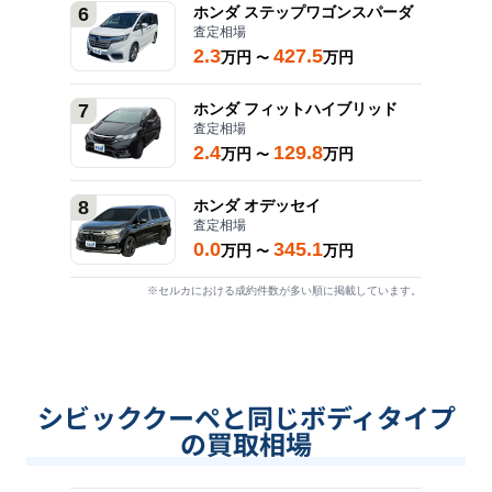
6
ホンダ
ステップワゴンスパーダ
査定相場
2.3
427.5
万円
万円
〜
7
ホンダ
フィットハイブリッド
査定相場
2.4
129.8
万円
万円
〜
8
ホンダ
オデッセイ
査定相場
0.0
345.1
万円
万円
〜
※セルカにおける成約件数が多い順に掲載しています。
シビッククーペと同じボディタイプ
の買取相場