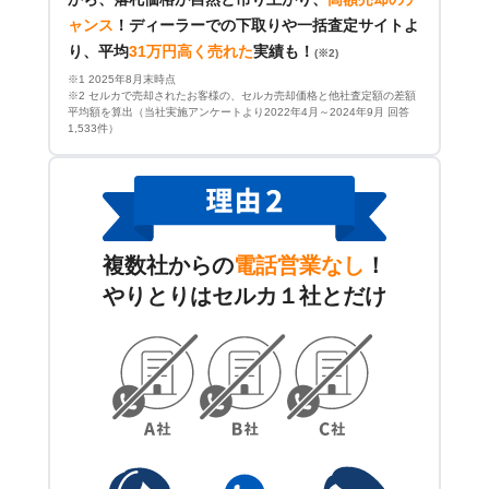
ャンス
！
ディーラーでの下取りや一括査定サイトよ
り、平均
31万円高く売れた
実績も！
(※2)
※1 2025年8月末時点
※2 セルカで売却されたお客様の、セルカ売却価格と他社査定額の差額
平均額を算出（当社実施アンケートより2022年4月～2024年9月 回答
1,533件）
複数社からの
電話営業なし
！
やりとりはセルカ１社とだけ