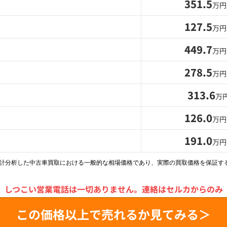
351.5
万円
127.5
万円
449.7
万円
278.5
万円
313.6
万
126.0
万円
191.0
万円
統計分析した中古車買取における一般的な相場価格であり、実際の買取価格を保証す
＼
しつこい営業電話は一切ありません。
連絡はセルカからのみ
この価格以上で売れるか見てみる＞