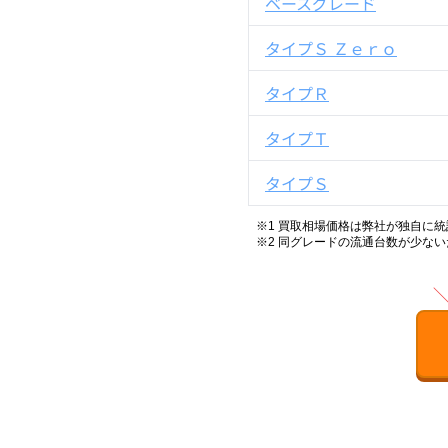
ベースグレード
タイプＳ Ｚｅｒｏ
タイプＲ
タイプＴ
タイプＳ
※1 買取相場価格は弊社が独自に
※2
同グレードの流通台数が少ない