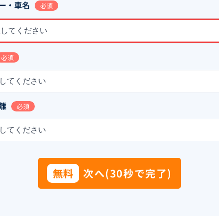
ー・車名
必須
択してください
必須
してください
離
必須
してください
無料
次へ(30秒で完了)