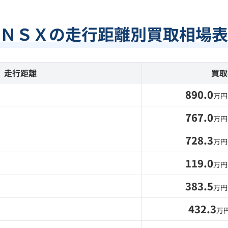
ＮＳＸの走行距離別買取相場表
走行距離
買取
890.0
万円
767.0
万円
728.3
万円
119.0
万円
383.5
万円
432.3
万