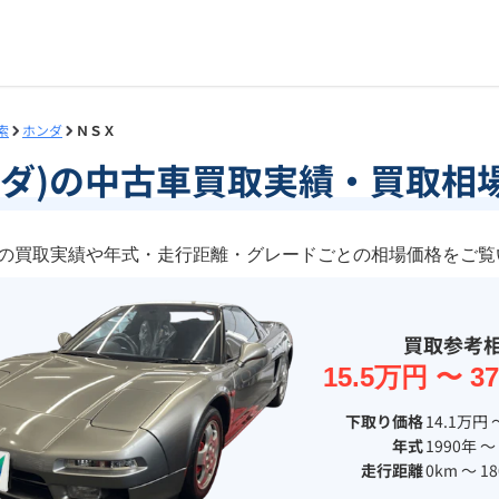
索
ホンダ
ＮＳＸ
ンダ)の中古車買取実績・買取相
)の買取実績や年式・走行距離・グレードごとの相場価格をご
買取参考
15.5万円 〜 3
下取り価格
14.1万円 
年式
1990年 〜
走行距離
0km 〜 18