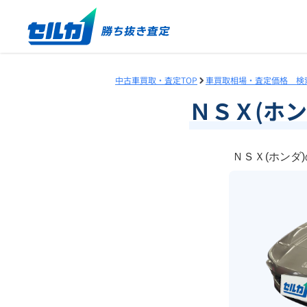
中古車買取・査定TOP
車買取相場・査定価格 検
ＮＳＸ(ホ
ＮＳＸ(ホンダ