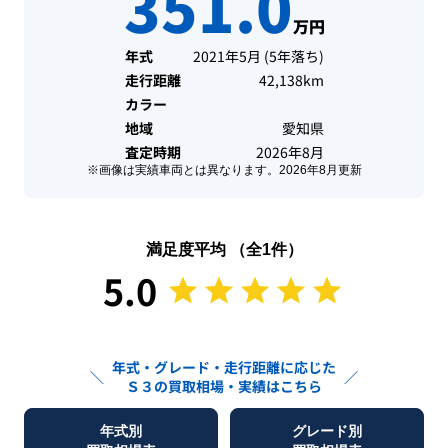
351.0
万円
年式
2021年5月
(
5年落ち
)
走行距離
42,138km
カラー
地域
愛知県
査定時期
2026年8月
※画像は実績車両とは異なります。
2026年8月
更新
満足度平均 （全
1
件）
5.0
年式・グレード・走行距離に応じた
＼
／
Ｓ３
の買取相場・実績はこちら
年式別
グレード別