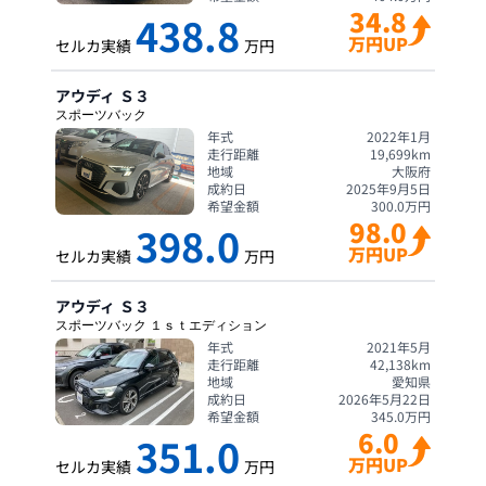
34.8
438.8
万円UP
セルカ実績
万円
アウディ
Ｓ３
スポーツバック
年式
2022年1月
走行距離
19,699
km
地域
大阪府
成約日
2025年9月5日
希望金額
300.0
万円
98.0
398.0
万円UP
セルカ実績
万円
アウディ
Ｓ３
スポーツバック １ｓｔエディション
年式
2021年5月
走行距離
42,138
km
地域
愛知県
成約日
2026年5月22日
希望金額
345.0
万円
6.0
351.0
万円UP
セルカ実績
万円