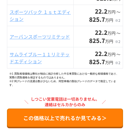
22.2
スポーツバック １ｓｔエディ
万円 〜
825.7
ション
万円
※2
22.2
万円 〜
アーバンスポーツリミテッド
825.7
万円
※2
22.2
サムライブルー１１リミテッ
万円 〜
825.7
ドエディション
万円
※2
※1 買取相場価格は弊社が独自に統計分析した中古車買取における一般的な相場価格であり、
実際の買取価格を保証するものではありません。
※2
同グレードの流通台数が少ないため、同型車種の類似グレードのデータで推定していま
す。
しつこい営業電話は一切ありません。
＼
／
連絡はセルカからのみ
この価格以上で売れるか見てみる＞