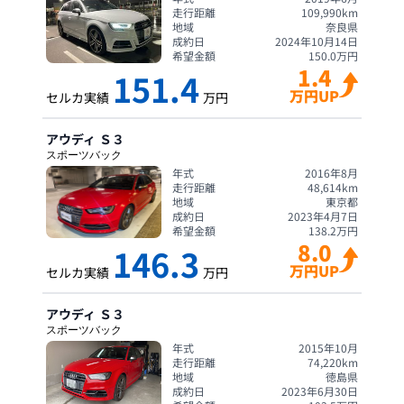
走行距離
109,990
km
地域
奈良県
成約日
2024年10月14日
希望金額
150.0
万円
1.4
151.4
万円UP
セルカ実績
万円
アウディ
Ｓ３
スポーツバック
年式
2016年8月
走行距離
48,614
km
地域
東京都
成約日
2023年4月7日
希望金額
138.2
万円
8.0
146.3
万円UP
セルカ実績
万円
アウディ
Ｓ３
スポーツバック
年式
2015年10月
走行距離
74,220
km
地域
徳島県
成約日
2023年6月30日