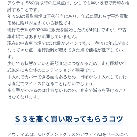
アウディ S3の買取時の注意点は、少しでも早い段階で売却を検
討することです。
年々S3の買取相場は下落傾向にあり、年式に関わらず平均買取
価格に陰りが見えている状況です。
現行モデルが2020年に販売を開始したのが4代目ですが、中古
車市場ではあまり流通していません。
現在の中古車市場では3代目がメインであり、徐々に年式が古く
なってきた点、走行距離が増えてきた点で価格が低下していま
す。
少しでも状態がいいと高額査定につながるため、走行距離や年
式以外にも全体のコンディションが重要です。
手入れでカバーできる面もあるため、日頃から手入れしておけ
ば査定でマイナスになることはないでしょう。
多少手がかかるのは仕方ないものの、査定で減点を受けること
はなくなります。
Ｓ３を高く買い取ってもらうコツ
アウディS3は、CセグメントクラスのアウディA3をベースにハ