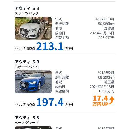
アウディ
Ｓ３
スポーツバック
年式
2017年10月
走行距離
50,986
km
地域
滋賀県
成約日
2023年5月15日
希望金額
223.0
万円
213.1
セルカ実績
万円
アウディ
Ｓ３
スポーツバック
年式
2018年2月
走行距離
68,390
km
地域
埼玉県
成約日
2024年5月13日
希望金額
180.0
万円
17.4
197.4
万円UP
セルカ実績
万円
アウディ
Ｓ３
ベースグレード
年式
2019年6月