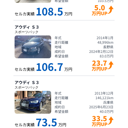
希望金額
103.5
万円
5.0
108.5
万円UP
セルカ実績
万円
アウディ
Ｓ３
スポーツバック
年式
2014年1月
走行距離
48,996
km
地域
長野県
成約日
2024年2月12日
希望金額
83.0
万円
23.7
106.7
万円UP
セルカ実績
万円
アウディ
Ｓ３
スポーツバック
年式
2013年12月
走行距離
146,121
km
地域
兵庫県
成約日
2025年6月23日
希望金額
40.0
万円
33.5
73.5
万円UP
セルカ実績
万円