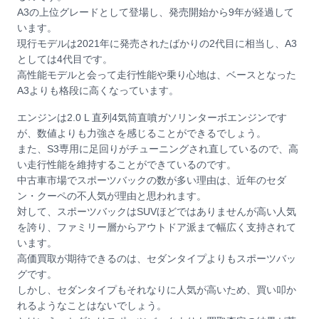
A3の上位グレードとして登場し、発売開始から9年が経過して
います。
現行モデルは2021年に発売されたばかりの2代目に相当し、A3
としては4代目です。
高性能モデルと会って走行性能や乗り心地は、ベースとなった
A3よりも格段に高くなっています。
エンジンは2.0 L 直列4気筒直噴ガソリンターボエンジンです
が、数値よりも力強さを感じることができるでしょう。
また、S3専用に足回りがチューニングされ直しているので、高
い走行性能を維持することができているのです。
中古車市場でスポーツバックの数が多い理由は、近年のセダ
ン・クーペの不人気が理由と思われます。
対して、スポーツバックはSUVほどではありませんが高い人気
を誇り、ファミリー層からアウトドア派まで幅広く支持されて
います。
高価買取が期待できるのは、セダンタイプよりもスポーツバッ
グです。
しかし、セダンタイプもそれなりに人気が高いため、買い叩か
れるようなことはないでしょう。