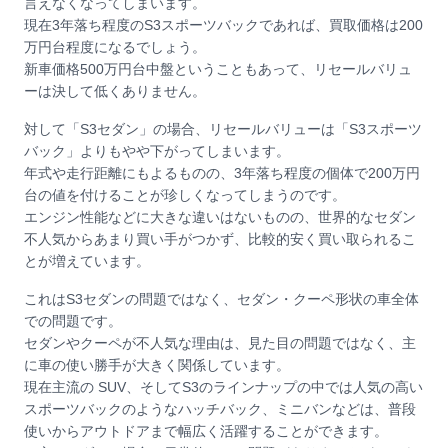
言えなくなってしまいます。
現在3年落ち程度のS3スポーツバックであれば、買取価格は200
万円台程度になるでしょう。
新車価格500万円台中盤ということもあって、リセールバリュ
ーは決して低くありません。
対して「S3セダン」の場合、リセールバリューは「S3スポーツ
バック」よりもやや下がってしまいます。
年式や走行距離にもよるものの、3年落ち程度の個体で200万円
台の値を付けることが珍しくなってしまうのです。
エンジン性能などに大きな違いはないものの、世界的なセダン
不人気からあまり買い手がつかず、比較的安く買い取られるこ
とが増えています。
これはS3セダンの問題ではなく、セダン・クーペ形状の車全体
での問題です。
セダンやクーペが不人気な理由は、見た目の問題ではなく、主
に車の使い勝手が大きく関係しています。
現在主流の SUV、そしてS3のラインナップの中では人気の高い
スポーツバックのようなハッチバック、ミニバンなどは、普段
使いからアウトドアまで幅広く活躍することができます。