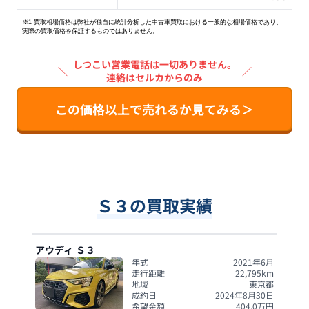
※1 買取相場価格は弊社が独自に統計分析した中古車買取における一般的な相場価格であり、
実際の買取価格を保証するものではありません。
しつこい営業電話は一切ありません。
＼
／
連絡はセルカからのみ
この価格以上で売れるか見てみる＞
Ｓ３の買取実績
アウディ
Ｓ３
年式
2021年6月
走行距離
22,795
km
地域
東京都
成約日
2024年8月30日
希望金額
404.0
万円