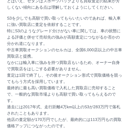
とはいえ、セダンはスポーツバックよりも買取査定の結果が芳
しくない傾向にある点は理解しておくようにしてください。
S3を少しでも高額で買い取ってもらいたいのであれば、輸入車
に強い買取店に査定を依頼することです。
特にS3のようなグレード分けがない車に関しては、車の状態に
よる評価と併せて売却先の強みが高額査定につながるか否かの
分かれ道になります。
中古車買取オークションのセルカは、全国6,000店以上の中古車
買取店と提携。
なかには輸入車に強みを持つ買取店もいるため、オーナー自身
で買取店をはしごする必要がありません。
査定は1回で終了し、その後オークション形式で買取価格を競っ
てもらう方式を採用しています。
最終的に最も高い買取価格で入札した買取店に売却すること
で、一般的な買取市場よりも高額で買い取ってもらえるので
す。
過去には2017年式、走行距離4万km以上のS3が283万円で落札
されたこともあります。
他店の査定額が170万円でしたが、最終的には113万円もの買取
価格アップにつながったのです。