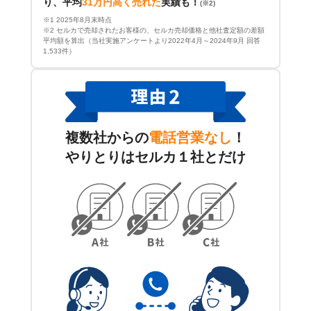
り、平均
31万円高く売れた
実績も！
(※2)
※1 2025年8月末時点
※2 セルカで売却されたお客様の、セルカ売却価格と他社査定額の差額
平均額を算出（当社実施アンケートより2022年4月～2024年9月 回答
1,533件）
複数社からの
電話営業なし
！
やりとりはセルカ１社とだけ