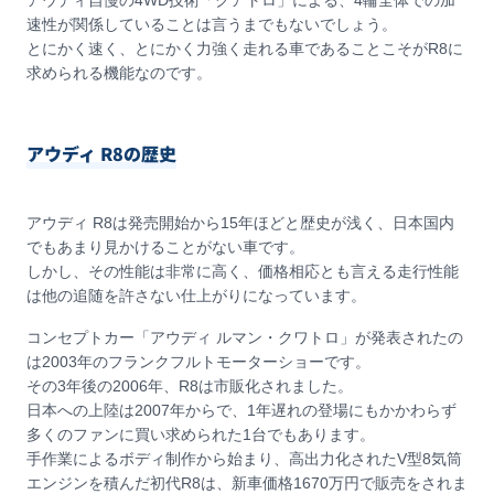
アウディ自慢の4WD技術「クアトロ」による、4輪全体での加
速性が関係していることは言うまでもないでしょう。
とにかく速く、とにかく力強く走れる車であることこそがR8に
求められる機能なのです。
アウディ R8の歴史
アウディ R8は発売開始から15年ほどと歴史が浅く、日本国内
でもあまり見かけることがない車です。
しかし、その性能は非常に高く、価格相応とも言える走行性能
は他の追随を許さない仕上がりになっています。
コンセプトカー「アウディ ルマン・クワトロ」が発表されたの
は2003年のフランクフルトモーターショーです。
その3年後の2006年、R8は市販化されました。
日本への上陸は2007年からで、1年遅れの登場にもかかわらず
多くのファンに買い求められた1台でもあります。
手作業によるボディ制作から始まり、高出力化されたV型8気筒
エンジンを積んだ初代R8は、新車価格1670万円で販売をされま