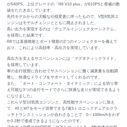
が540PS、上位グレードの「R8 V10 plus」が610PSと脅威の数
値をたたき出しています。
先代モデルからの大幅な仕様変更に伴ったもので、V型8気筒エ
ンジンはモデルチェンジとともに廃止されました。
高い出力を実現するのは「デュアルインジェクターシステム」
を採用した結果です。
R8では直接噴射とポート噴射の2つのインジェクターを備えて
おり、これにより高効率・高出力を実現しています。
高出力を支えるサスペンションには「マグネティックライド」
を採用しています。
車の走行状態に合わせてサスペンションに働く減衰量を自動調
整し、快適なドライブをサポートしてくれるのです。
また、「オート・コンフォート・ダイナミック」による切り替
え可能な3つの走行モードでさらに快適な走りが実現できるよう
になりました。
これらⅤ型10気筒エンジンと、高性能サスペンションに加え
て、ATとMTをモード切替できる7速Sトロニックデュアルクラ
ッチトランスミッションが合わさることで、0～100km/hをわず
か3.2秒で達成できるようになったのです。