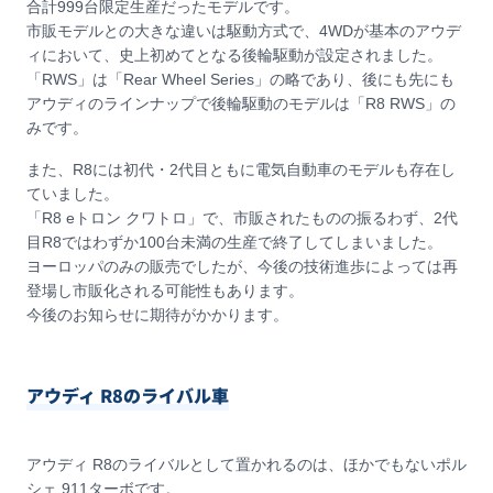
合計999台限定生産だったモデルです。
市販モデルとの大きな違いは駆動方式で、4WDが基本のアウデ
ィにおいて、史上初めてとなる後輪駆動が設定されました。
「RWS」は「Rear Wheel Series」の略であり、後にも先にも
アウディのラインナップで後輪駆動のモデルは「R8 RWS」の
みです。
また、R8には初代・2代目ともに電気自動車のモデルも存在し
ていました。
「R8 eトロン クワトロ」で、市販されたものの振るわず、2代
目R8ではわずか100台未満の生産で終了してしまいました。
ヨーロッパのみの販売でしたが、今後の技術進歩によっては再
登場し市販化される可能性もあります。
今後のお知らせに期待がかかります。
アウディ R8のライバル車
アウディ R8のライバルとして置かれるのは、ほかでもないポル
シェ 911ターボです。