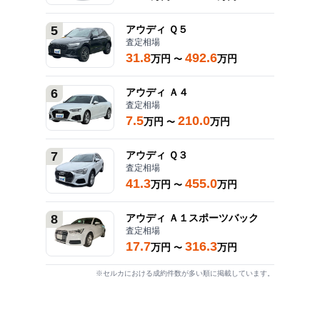
5
アウディ
Ｑ５
査定相場
31.8
492.6
万円
万円
〜
6
アウディ
Ａ４
査定相場
7.5
210.0
万円
万円
〜
7
アウディ
Ｑ３
査定相場
41.3
455.0
万円
万円
〜
8
アウディ
Ａ１スポーツバック
査定相場
17.7
316.3
万円
万円
〜
※セルカにおける成約件数が多い順に掲載しています。