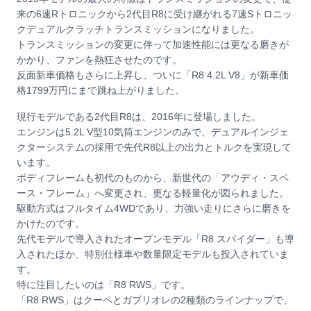
来の6速Rトロニックから2代目R8に受け継がれる7速Sトロニッ
クデュアルクラッチトランスミッションになりました。
トランスミッションの変更に伴って加速性能には更なる磨きが
かかり、ファンを熱狂させたのです。
反面新車価格もさらに上昇し、ついに「R8 4.2L V8」が新車価
格1799万円にまで跳ね上がりました。
現行モデルである2代目R8は、2016年に登場しました。
エンジンは5.2L V型10気筒エンジンのみで、デュアルインジェ
クターシステムの採用で先代R8以上の出力とトルクを実現して
います。
ボディフレームも初代のものから、新世代の「アウディ・スペ
ース・フレーム」へ変更され、更なる軽量化が図られました。
駆動方式はフルタイム4WDであり、力強い走りにさらに磨きを
かけたのです。
先代モデルで導入されたオープンモデル「R8 スパイダー」も導
入されたほか、特別仕様車や数量限定モデルも投入されていま
す。
特に注目したいのは「R8 RWS」です。
「R8 RWS」はクーペとガブリオレの2種類のラインナップで、