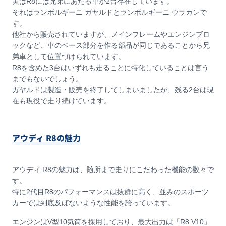
実はR8には兄弟にあたる車が2台存在しています。
それはランボルギーニ ガヤルドとランボルギーニ ウラカンで
す。
他社から販売されていますが、メインフレームやエンジンブロ
ックなど、車のベース部分を作る部品が同じであることから兄
弟車として位置づけられています。
R8を含めた3台はいずれも走ることに特化していることは言う
までもないでしょう。
ガヤルドは製造・販売を終了してしまいましたが、残る2台は現
在も現役で走り続けています。
アウディ R8の魅力
アウディ R8の魅力は、随所まで走りにこだわった機能の数々で
す。
特に2代目R8のパフォーマンスは抜群に高く、並みのスポーツ
カーでは到底及ばないような性能を誇っています。
エンジンはV型10気筒を採用しており、最大出力は「R8 V10」