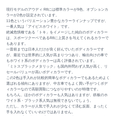
現行モデルのアウディ R8には標準カラーが9色、オプションカ
ラーが2色が設定されています。
11色というバリエーション豊かなカラーラインナップですが、
一番人気は「アイビスホワイト」です。
絶滅危惧種である「トキ」をイメージした純白のボディカラー
は、スポーツクーペであるR8に上質さを与えてくれるカラーで
もあります。
一昔前までは日本人だけが良く好んでいたボディカラーです
が、最近では世界的に人気が高まりつつあり、輸出向けの車で
もホワイト系のボディカラーは高く評価されています。
「ミトスブラックメタリック」も国内外問わず人気が高く、リ
セールバリューが高いボディカラーです。
この2色は手入れが比較的簡単なボディカラーでもあるためよく
選ばれる傾向にありますが、中古車でもよく買い手がつくボデ
ィカラーなので高額買取につながりやすいのが特徴です。
もちろん、ほかのボディカラーも人気はありますが、鉄板のホ
ワイト系・ブラック系人気は無視できないでしょう。
ただし、カラーが人気で手入れが少なくて済む反面、まったく
手を入れなくていいわけではありません。