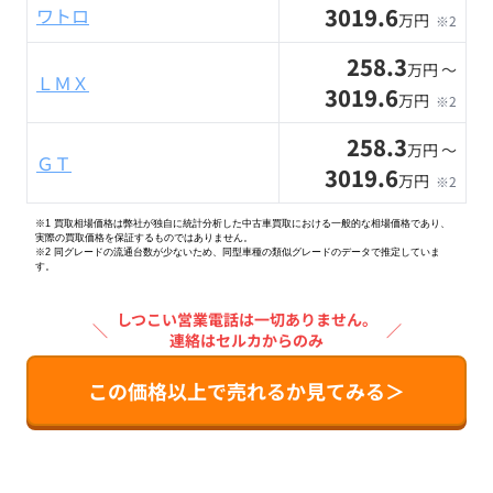
3019.6
ワトロ
万円
※2
258.3
万円 〜
ＬＭＸ
3019.6
万円
※2
258.3
万円 〜
ＧＴ
3019.6
万円
※2
※1 買取相場価格は弊社が独自に統計分析した中古車買取における一般的な相場価格であり、
実際の買取価格を保証するものではありません。
※2
同グレードの流通台数が少ないため、同型車種の類似グレードのデータで推定していま
す。
しつこい営業電話は一切ありません。
＼
／
連絡はセルカからのみ
この価格以上で売れるか見てみる＞