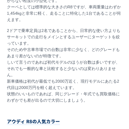
からない程度の小型化です。
クーペとしては標準的な大きさのR8ですが、車両重量はわずか
1,454kgと非常に軽く、走ることに特化した1台であることが伺
えます。
2ドアで乗車定員は2名であることから、日常的な使い方よりも
サーキットでの走行をメインとするユーザーにターゲットを絞
っています。
そのため中古車市場での台数は非常に少なく、どのグレードも
あまり差がないのが特徴です。
しいて言うのであれば初代モデルのほうが台数は多いですが、
それでも一般的な車と比較すると少ないのは変わりありませ
ん。
新車価格は初代が最低でも2000万近く、現行モデルにあたる2
代目は2000万円を軽く超えています。
状態のいいものであれば、同じグレード・年式でも買取価格に
わずかでも差が出るので大切にしましょう。
アウディ R8の人気カラー