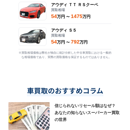
アウディ
ＴＴ ＲＳクーペ
買取相場
54
1475
万円
万円
〜
アウディ
Ｓ５
買取相場
54
792
万円
万円
〜
※買取相場価格は弊社が独自に統計分析した中古車買取における一般的
な相場価格であり、実際の買取価格を保証するものではありません。
車買取のおすすめコラム
信じられないリセール額はなぜ？
あなたの知らないスーパーカー買取
の世界