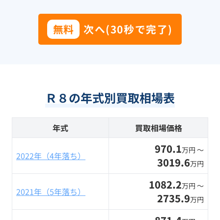
無料
次へ(30秒で完了)
Ｒ８の年式別買取相場表
年式
買取相場価格
970.1
万円 〜
2022年（4年落ち）
3019.6
万円
1082.2
万円 〜
2021年（5年落ち）
2735.9
万円