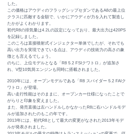
した。
この価格はアウディのフラッグシップセダンであるA8の最上位
クラスに匹敵する金額で、いかにアウディが力を入れて製造し
たかがよくわかります。
初代R8の排気量は4.2Lの設定になっており、最大出力は420PS
を記録しました。
このころは直接噴射式インジェクター単体でしたが、それでも
高い出力を実現できている点は、アウディの技術力の高さの象
徴とも言えるでしょう。
のちに、上位モデルとなる「R8 5.2 FSIクワトロ」が追加さ
れ、V型10気筒エンジンも同時に搭載されました。
2010年には、オープンモデルである「R8 スパイダー 5.2 FAIク
ワトロ」が登場。
高い走行性能はそのままに、オープンカー仕様になったことで
がらりと印象を変えました。
また、発売直後は左ハンドルしかなかったR8に右ハンドルモデ
ルが追加されたのもこの年です。
2013年には、初代R8として最大の変更がなされた2013年モデ
ルが発表されました。
2013年モデルの最大の特徴はトランスミッションの変更で、従