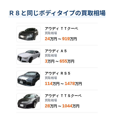
Ｒ８と同じボディタイプの買取相場
アウディ
ＴＴクーペ
買取相場
24
919
万円
万円
〜
アウディ
Ａ５
買取相場
3
655
万円
万円
〜
アウディ
ＲＳ５
買取相場
114
1478
万円
万円
〜
アウディ
ＴＴＳクーペ
買取相場
28
1044
万円
万円
〜