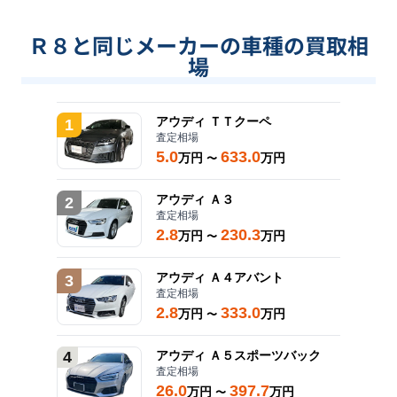
Ｒ８と同じメーカーの車種の買取相
場
アウディ
ＴＴクーペ
1
査定相場
5.0
633.0
万円
万円
〜
アウディ
Ａ３
2
査定相場
2.8
230.3
万円
万円
〜
アウディ
Ａ４アバント
3
査定相場
2.8
333.0
万円
万円
〜
4
アウディ
Ａ５スポーツバック
査定相場
26.0
397.7
万円
万円
〜