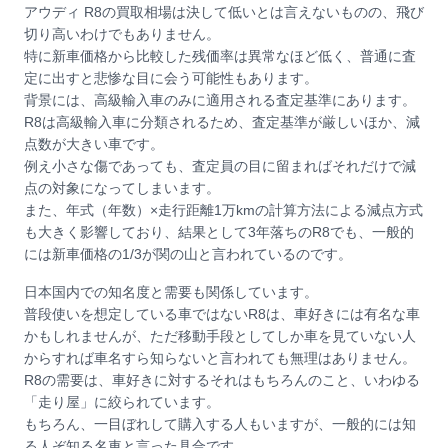
アウディ R8の買取相場は決して低いとは言えないものの、飛び
切り高いわけでもありません。
特に新車価格から比較した残価率は異常なほど低く、普通に査
定に出すと悲惨な目に会う可能性もあります。
背景には、高級輸入車のみに適用される査定基準にあります。
R8は高級輸入車に分類されるため、査定基準が厳しいほか、減
点数が大きい車です。
例え小さな傷であっても、査定員の目に留まればそれだけで減
点の対象になってしまいます。
また、年式（年数）×走行距離1万kmの計算方法による減点方式
も大きく影響しており、結果として3年落ちのR8でも、一般的
には新車価格の1/3が関の山と言われているのです。
日本国内での知名度と需要も関係しています。
普段使いを想定している車ではないR8は、車好きには有名な車
かもしれませんが、ただ移動手段としてしか車を見ていない人
からすれば車名すら知らないと言われても無理はありません。
R8の需要は、車好きに対するそれはもちろんのこと、いわゆる
「走り屋」に絞られています。
もちろん、一目ぼれして購入する人もいますが、一般的には知
る人ぞ知る名車と言った具合です。