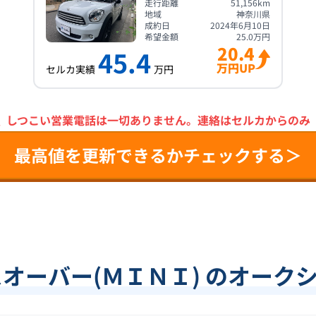
走行距離
51,156
km
地域
神奈川県
成約日
2024年6月10日
希望金額
25.0
万円
20.4
45.4
万円UP
セルカ実績
万円
＼
しつこい営業電話は一切ありません。
連絡はセルカからのみ
最高値を更新できるかチェックする＞
スオーバー(ＭＩＮＩ) のオーク