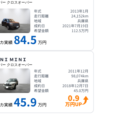
パー クロスオーバー
年式
2013年1月
走行距離
24,152
km
地域
兵庫県
成約日
2021年7月19日
希望金額
112.5
万円
84.5
カ実績
万円
ＮＩ
ＭＩＮＩ
パー クロスオーバー
年式
2011年12月
走行距離
98,074
km
地域
兵庫県
成約日
2018年12月7日
希望金額
45.0
万円
0.9
45.9
万円UP
カ実績
万円