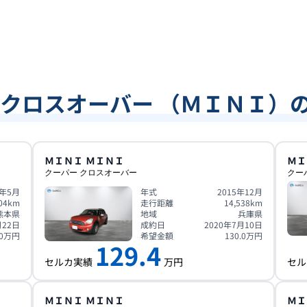
 クロスオーバー （ＭＩＮＩ）
ＭＩＮＩ
ＭＩＮＩ
ＭＩ
クーパー クロスオーバー
クー
9年5月
年式
2015年12月
04
km
走行距離
14,538
km
熊本県
地域
兵庫県
月22日
成約日
2020年7月10日
0
万円
希望金額
130.0
万円
129.4
セルカ実績
万円
セル
ＭＩＮＩ
ＭＩＮＩ
ＭＩ