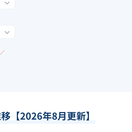
／
推移【
2026
年
8
月更新】