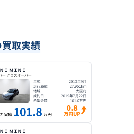
の買取実績
ＮＩ
ＭＩＮＩ
パー クロスオーバー
年式
2013年9月
走行距離
27,951
km
地域
大阪府
成約日
2019年7月22日
希望金額
101.0
万円
0.8
101.8
万円UP
カ実績
万円
ＮＩ
ＭＩＮＩ