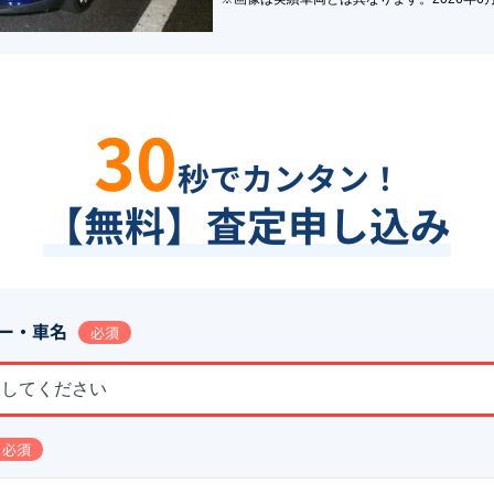
30
秒でカンタン！
【無料】査定申し込み
ー・車名
必須
択してください
必須