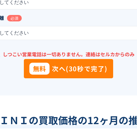
してください
離
必須
してください
＼
しつこい営業電話は一切ありません。
連絡はセルカからのみ
無料
次へ(30秒で完了)
ＩＮＩ
の買取価格の12ヶ月の