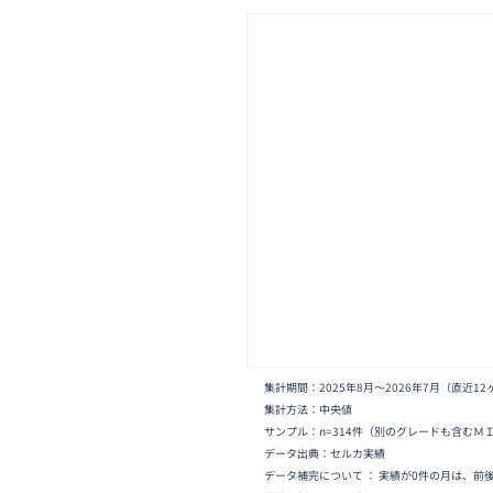
集計期間：
2025年8月
〜
2026年7月
（直近12
集計方法：中央値
サンプル：n=
314
件
（別のグレードも含むＭ
データ出典：セルカ実績
データ補完について ： 実績が0件の月は、前