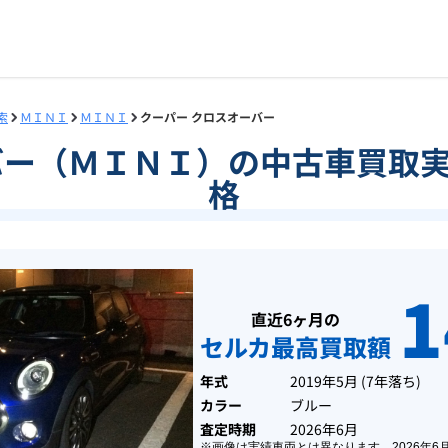
索
ＭＩＮＩ
ＭＩＮＩ
クーパー クロスオーバー
バー（ＭＩＮＩ）の中古車買取
格
1
直近6ヶ月の
セルカ最高買取額
年式
2019年5月
(
7年落ち
)
カラー
ブルー
査定時期
2026年6月
※画像は実績車両とは異なります。
2026年6