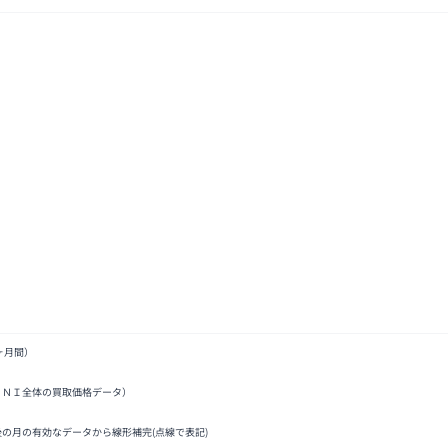
ヶ月間）
ＩＮＩ全体の買取価格データ）
後の月の有効なデータから線形補完(点線で表記)