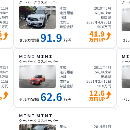
クーパー クロスオーバー
クー
年11月
年式
2019年5月
20
km
走行距離
67,041
km
大阪府
地域
福岡県
7月8日
成約日
2026年4月20日
0
万円
希望金額
50.0
万円
6
41.9
91.9
P
万円UP
セルカ実績
万円
セル
ＭＩＮＩ
ＭＩＮＩ
ＭＩ
クーパー クロスオーバー
クー
4年3月
年式
2011年4月
00
km
走行距離
54,392
km
鳥取県
地域
茨城県
月11日
成約日
2021年2月12日
0
万円
希望金額
50.0
万円
12.6
62.6
P
万円UP
セルカ実績
万円
セル
ＭＩＮＩ
ＭＩＮＩ
クーパー クロスオーバー
年式
2014年1月