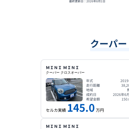
最終更新日：
2026年8月1日
クーパー
ＭＩＮＩ
ＭＩＮＩ
クーパー クロスオーバー
年式
201
走行距離
38,2
地域
成約日
2026年6
希望金額
150.
145.0
セルカ実績
万円
ＭＩＮＩ
ＭＩＮＩ