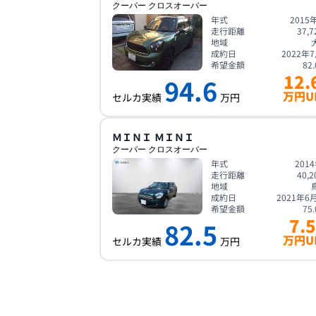
クーパー クロスオーバー
年式
2015
走行距離
37,7
地域
成約日
2022年
希望金額
82.
12.
94.6
万円U
セルカ実績
万円
ＭＩＮＩ
ＭＩＮＩ
クーパー クロスオーバー
年式
201
走行距離
40,2
地域
成約日
2021年6
希望金額
75.
7.5
82.5
万円U
セルカ実績
万円